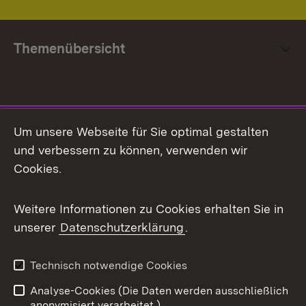
Themenübersicht
Social Media
Um unsere Webseite für Sie optimal gestalten
und verbessern zu können, verwenden wir
Facebook
Cookies.
Flickr
Weitere Informationen zu Cookies erhalten Sie in
X / Twitter
unserer
Datenschutzerklärung
.
Youtube
Technisch notwendige Cookies
Zum 
Analyse-Cookies (Die Daten werden ausschließlich
Impressum
Kontakt
anonymisiert verarbeitet.)