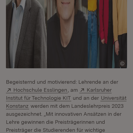
Begeisternd und motivierend: Lehrende an der
Extern:
(Öffnet in neuem Fenster)
Extern:
Hochschule Esslingen
, am
Karlsruher
(Öffnet in neuem Fenster)
Institut für Technologie KIT
und an der
Universität
Konstanz
werden mit dem Landeslehrpreis 2023
ausgezeichnet. „Mit innovativen Ansätzen in der
Lehre gewinnen die Preisträgerinnen und
Preisträger die Studierenden für wichtige