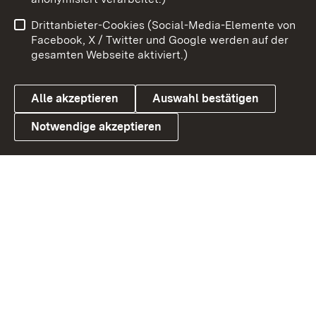
Benutzungshinweise
Netiquette
Drittanbieter-Cookies (Social-Media-Elemente von
Barrierefreiheit
Datenschutz
Facebook, X / Twitter und Google werden auf der
gesamten Webseite aktiviert.)
Cookies
Alle akzeptieren
Auswahl bestätigen
Notwendige akzeptieren
Link zum Landesportal