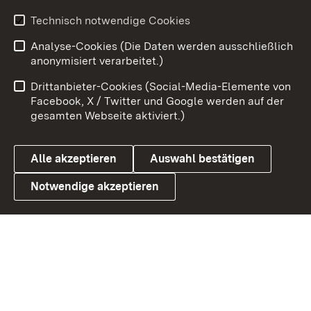
Technisch notwendige Cookies
Zum 
Analyse-Cookies (Die Daten werden ausschließlich
Impressum
Kontakt
anonymisiert verarbeitet.)
Benutzungshinweise
Netiquette
Drittanbieter-Cookies (Social-Media-Elemente von
Barrierefreiheit
Datenschutz
Facebook, X / Twitter und Google werden auf der
gesamten Webseite aktiviert.)
Cookies
Alle akzeptieren
Auswahl bestätigen
Notwendige akzeptieren
Link zum Landesportal