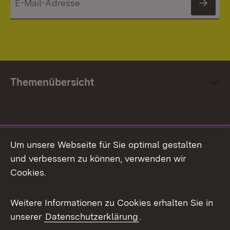
News
Themenübersicht
Social Media
Um unsere Webseite für Sie optimal gestalten
und verbessern zu können, verwenden wir
Facebook
Cookies.
Flickr
Weitere Informationen zu Cookies erhalten Sie in
X / Twitter
unserer
Datenschutzerklärung
.
Youtube