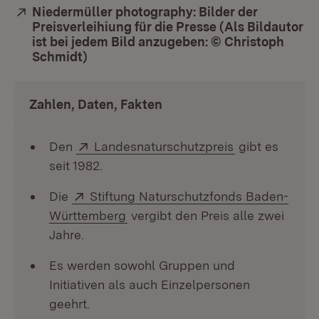
Extern:
Niedermüller photography: Bilder der
Preisverleihiung für die Presse (Als Bildautor
ist bei jedem Bild anzugeben: © Christoph
Schmidt)
(Öffnet in neuem Fenster)
Zahlen, Daten, Fakten
Extern:
(Öffnet in neu
Den
Landesnaturschutzpreis
gibt es
seit 1982.
Extern:
Die
Stiftung Naturschutzfonds Baden-
(Öffnet in neuem Fenster)
Württemberg
vergibt den Preis alle zwei
Jahre.
Es werden sowohl Gruppen und
Initiativen als auch Einzelpersonen
geehrt.