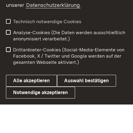
unserer
Datenschutzerklärung
.
Youtube
Technisch notwendige Cookies
Zum 
Analyse-Cookies (Die Daten werden ausschließlich
Impressum
Kontakt
anonymisiert verarbeitet.)
Benutzungshinweise
Netiquette
Drittanbieter-Cookies (Social-Media-Elemente von
Barrierefreiheit
Datenschutz
Facebook, X / Twitter und Google werden auf der
gesamten Webseite aktiviert.)
Cookies
Alle akzeptieren
Auswahl bestätigen
Notwendige akzeptieren
Link zum Landesportal