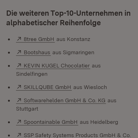
Die weiteren Top-10-Unternehmen in
alphabetischer Reihenfolge
Extern:
(Öffnet in neuem Fenster)
8tree GmbH
aus Konstanz
Extern:
(Öffnet in neuem Fenster)
Bootshaus
aus Sigmaringen
Extern:
(Öffnet in neuem F
KEVIN KUGEL Chocolatier
aus
Sindelfingen
Extern:
(Öffnet in neuem Fenster)
SKILLQUBE GmbH
aus Wiesloch
Extern:
(Öffnet in n
Softwarehelden GmbH & Co. KG
aus
Stuttgart
Extern:
(Öffnet in neuem Fenste
Spoontainable GmbH
aus Heidelberg
Extern:
SSP Safety Systems Products GmbH & Co.