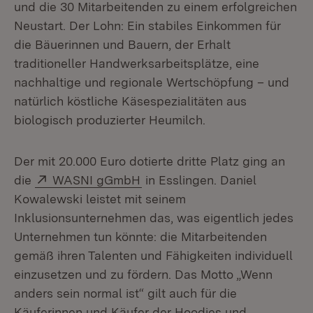
und die 30 Mitarbeitenden zu einem erfolgreichen
Neustart. Der Lohn: Ein stabiles Einkommen für
die Bäuerinnen und Bauern, der Erhalt
traditioneller Handwerksarbeitsplätze, eine
nachhaltige und regionale Wertschöpfung – und
natürlich köstliche Käsespezialitäten aus
biologisch produzierter Heumilch.
Der mit 20.000 Euro dotierte dritte Platz ging an
Extern:
(Öffnet in neuem Fenster)
die
WASNI gGmbH
in Esslingen. Daniel
Kowalewski leistet mit seinem
Inklusionsunternehmen das, was eigentlich jedes
Unternehmen tun könnte: die Mitarbeitenden
gemäß ihren Talenten und Fähigkeiten individuell
einzusetzen und zu fördern. Das Motto „Wenn
anders sein normal ist“ gilt auch für die
Käuferinnen und Käufer der Hoodies und