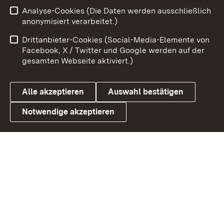
Zum 
Analyse-Cookies (Die Daten werden ausschließlich
Impressum
Kontakt
anonymisiert verarbeitet.)
Benutzungshinweise
Netiquette
Drittanbieter-Cookies (Social-Media-Elemente von
Barrierefreiheit
Datenschutz
Facebook, X / Twitter und Google werden auf der
gesamten Webseite aktiviert.)
Cookies
Alle akzeptieren
Auswahl bestätigen
Notwendige akzeptieren
Link zum Landesportal