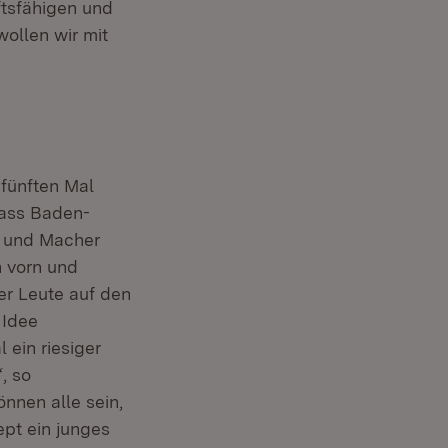
ftsfähigen und
wollen wir mit
 fünften Mal
dass Baden-
 und Macher
h vorn und
er Leute auf den
 Idee
ein riesiger
, so
nnen alle sein,
pt ein junges