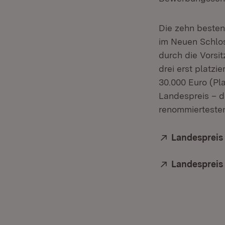
Die zehn beste
im Neuen Schlos
durch die Vorsi
drei erst platzi
30.000 Euro (Pla
Landespreis – d
renommiertesten
Extern:
Landespreis
Extern:
Landespreis