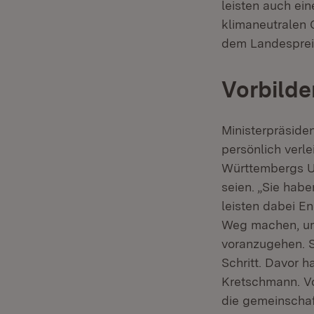
leisten auch ei
klimaneutralen 
dem Landespreis
Vorbilde
Ministerpräside
persönlich verl
Württembergs U
seien. „Sie hab
leisten dabei E
Weg machen, um
voranzugehen. S
Schritt. Davor 
Kretschmann. Vo
die gemeinschaf