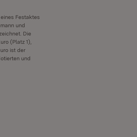
eines Festaktes
h­mann und
eichnet. Die
ro (Platz 1),
uro ist der
otierten und
r)
net in neuem Fenster)