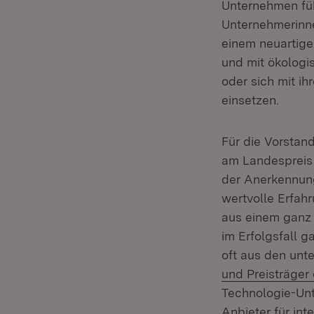
Unter­nehmen fü
Unternehmerinne
einem neuartigen
und mit ökologi
oder sich mit ih
einsetzen.
Für die Vorstan
am Landespreis 
der Anerkennung
wertvolle Erfah
aus einem ganz 
im Erfolgsfall 
oft aus den unt
und Preisträger
Technologie-Unt
Anbieter für int