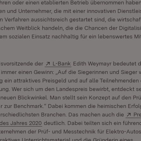
hren oder einen etablierten Betrieb übernommen haben
n und Unternehmer, die mit einer innovativen Dienstlei
 Verfahren aussichtsreich gestartet sind, die wirtschaft
schem Weitblick handeln, die die Chancen der Digitalis
rem sozialen Einsatz nachhaltig für ein lebenswertes M
Extern:
(Öffnet in neuem Fenster)
dsvorsitzende der
L-Bank
Edith Weymayr bedeutet d
immer einen Gewinn: „Auf die Siegerinnen und Sieger 
 ein attraktives Preisgeld und auf alle Teilnehmenden 
rung. Wer sich um den Landespreis bewirbt, entdeckt 
neuen Blickwinkel. Man stellt sein Konzept auf den Pr
gar zur Benchmark.“ Dabei kommen die heimischen Erfo
Ex
erschiedlichsten Branchen. Das machen auch die
Pr
(Öffnet in neuem Fenster)
 des Jahres 2020
deutlich. Dabei teilten sich ein führen
ernehmen der Prüf- und Messtechnik für Elektro-Autos,
eraktives Unterrichtsmaterial und die Gründerin eines