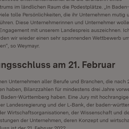
trums im ländlichen Raum die Podestplätze. „In Bade
viele tolle Persönlichkeiten, die ihr Unternehmen mutig 
ühren. Diese Unternehmerinnen und Unternehmer wollen 
r Engagement mit unserem Landespreis auszeichnen. Ich
rden wir wieder einen sehr spannenden Wettbewerb um
n“, so Weymayr.
ngsschluss am 21. Februar
en Unternehmen aller Berufe und Branchen, die nach 
 haben, Bilanzzahlen für mindestens drei Jahre vorw
in Baden-Württemberg haben. Eine Jury mit hochrangige
der Landesregierung und der L‑Bank, der baden-württ
der Wirtschafts­organisationen, der Wissenschaft und d
istungen der Unternehmen, deren Konzept und wirtschaf
ss ist der 21. Februar 2022.