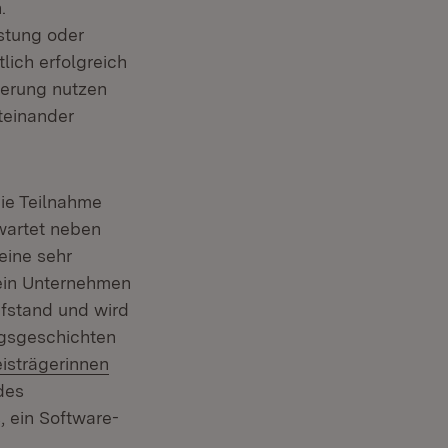
.
stung oder
lich erfolgreich
ierung nutzen
iteinander
ie Teilnahme
wartet neben
eine sehr
sein Unternehmen
üfstand und wird
lgsgeschichten
tern:
eisträgerinnen
des
 ein Software-