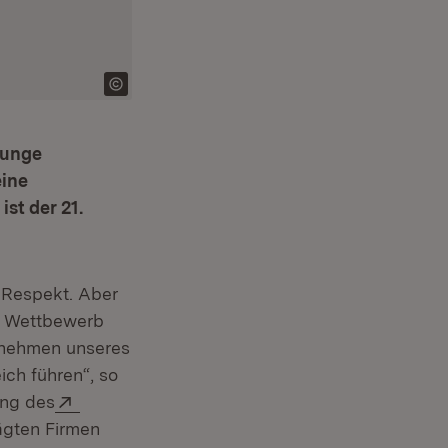
junge
eine
st der 21.
 Respekt. Aber
im Wettbewerb
ernehmen unseres
ich führen“, so
Extern:
ung des
rägten Firmen