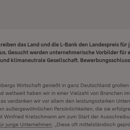
reiben das Land und die L-Bank den Landespreis für 
s. Gesucht werden unternehmerische Vorbilder für 
und klimaneutrale Gesellschaft. Bewerbungsschluss i
bergs Wirtschaft genießt in ganz Deutschland großen
d weltweit haben wir in einer Vielzahl von Branchen 
Das verdanken wir vor allem den leistungsstarken Unt
n außergewöhnlichen Persönlichkeiten, die sie erfolgre
nt Winfried Kretschmann am zum Start der Ausschreib
(Öffnet in neuem Fenster)
für junge Unternehmen
. „Diese oft mittelständisch gep