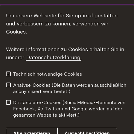
Social Media
Um unsere Webseite für Sie optimal gestalten
und verbessern zu können, verwenden wir
Facebook
Cookies.
Flickr
Weitere Informationen zu Cookies erhalten Sie in
X / Twitter
unserer
Datenschutzerklärung
.
Youtube
Technisch notwendige Cookies
Zum 
Analyse-Cookies (Die Daten werden ausschließlich
Impressum
Kontakt
anonymisiert verarbeitet.)
Benutzungshinweise
Netiquette
Drittanbieter-Cookies (Social-Media-Elemente von
Barrierefreiheit
Datenschutz
Facebook, X / Twitter und Google werden auf der
gesamten Webseite aktiviert.)
Cookies
Alle akzeptieren
Auswahl bestätigen