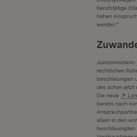
berufstätige Elt
hohen Anspruch 
werden.“
Zuwande
Justizministerin
rechtlichen Ra
beschleunigen u
des schon jetzt
Ext
Die neue
Lan
bereits nach ku
Ansprechpartner
allein in den e
beschleunigten 
Vorabzustimmung