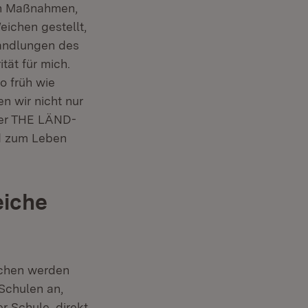
den Maßnahmen,
eichen gestellt,
handlungen des
tät für mich.
o früh wie
n wir nicht nur
 der THE LÄND-
nd zum Leben
eiche
chen werden
Schulen an,
r Schule, direkt