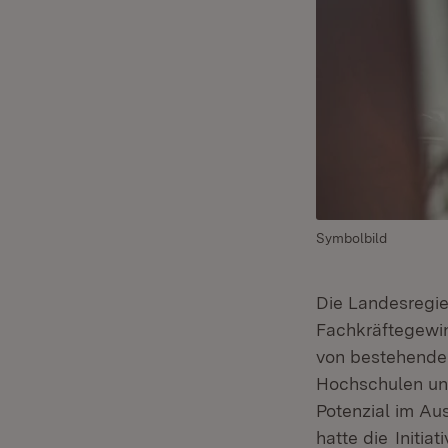
Symbolbild
Die Landesregier
Fachkräftegewin
von bestehende
Hochschulen und
Potenzial im Au
hatte die
Initia