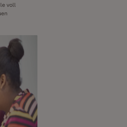
e voll
uen