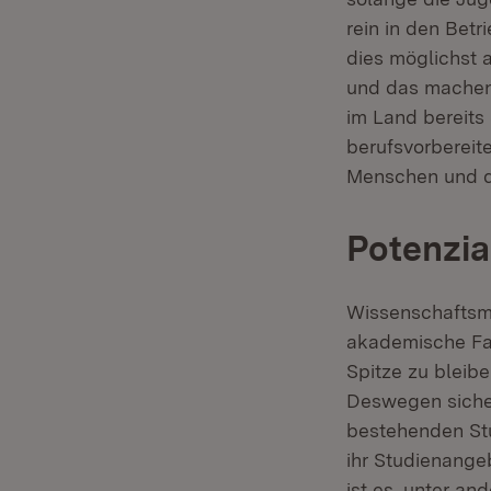
rein in den Betr
dies möglichst 
und das machen 
im Land bereit
berufsvorbereit
Menschen und di
Potenzia
Wissenschaftsmi
akademische Fac
Spitze zu bleib
Deswegen sicher
bestehenden Stu
ihr Studienange
ist es, unter a