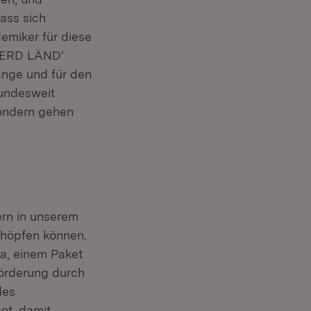
ass sich
emiker für diese
 NERD LÄND‘
änge und für den
bundesweit
sondern gehen
dern in unserem
schöpfen können.
ta, einem Paket
förderung durch
des
ot, damit