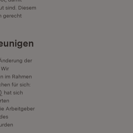
ut sind. Diesem
n gerecht
eunigen
 Änderung der
 Wir
ren im Rahmen
hen für sich:
(Öffnet in neuem Fenster)
)
hat sich
rten
ie Arbeitgeber
 des
wurden