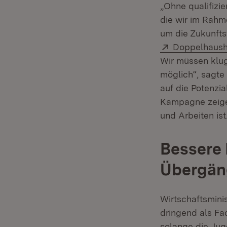
„Ohne qualifizie
die wir im Rahme
um die Zukunfts
Extern:
Doppelhaush
Wir müssen klug
möglich“, sagte
auf die Potenzi
Kampagne zeigen
und Arbeiten ist
Bessere 
Übergäng
Wirtschaftsmini
dringend als Fa
solange die Jug