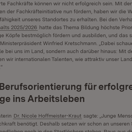
rte Fachkräfte können wir nicht erfolgreich sein. Mit 
n der Fachkräfteinitiative nun fördern, haben wir die W
fähigkeit unseres Standortes zu erhalten. Bei den Ver
(Öffnet in neuem Fenster)
alts 2025/2026
hatte das Thema Bildung höchste Priori
e Köpfe bestmöglich fördern und ausbilden, und das s
 Ministerpräsident Winfried Kretschmann. „Dabei schaue
ale bei uns im Land, sondern auch darüber hinaus: Mit
 wir internationalen Talenten, wie attraktiv unser La
.“
Berufsorientierung für erfolgr
e ins Arbeitsleben
sterin
Dr. Nicole Hoffmeister-Kraut
sagte: „Junge Mens
chkraft benötigt. Deshalb setzen wir schon an unseren 
endlichen noch in den Startlöchern stehen. Raus aus de