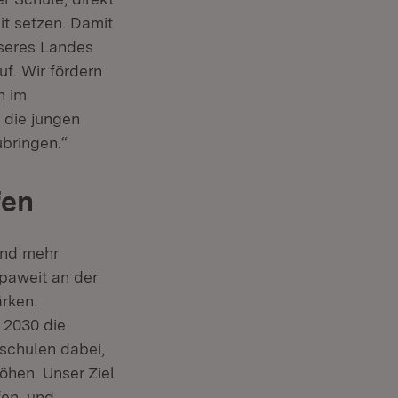
it setzen. Damit
nseres Landes
f. Wir fördern
n im
 die jungen
bringen.“
fen
end mehr
paweit an der
rken.
 2030 die
schulen dabei,
öhen. Unser Ziel
fen, und