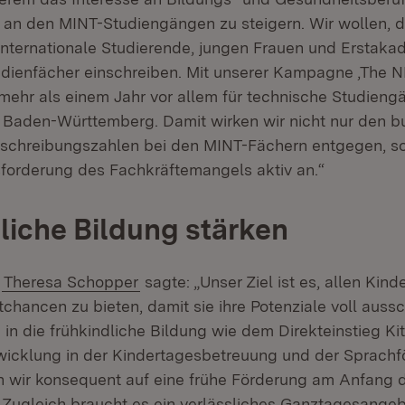
an den MINT-Studiengängen zu steigern. Wir wollen, d
 internationale Studierende, jungen Frauen und Erstakad
dienfächer einschreiben. Mit unserer Kampagne ‚The
 mehr als einem Jahr vor allem für technische Studieng
 Baden-Württemberg. Damit wirken wir nicht nur den 
nschreibungszahlen bei den MINT-Fächern entgegen, 
forderung des Fachkräftemangels aktiv an.“
liche Bildung stärken
n
Theresa Schopper
sagte: „Unser Ziel ist es, allen Kin
tchancen zu bieten, damit sie ihre Potenziale voll aus
n in die frühkindliche Bildung wie dem Direkteinstieg Ki
wicklung in der Kindertagesbetreuung und der Sprach
n wir konsequent auf eine frühe Förderung am Anfang 
Zugleich braucht es ein verlässliches Ganztagesangeb