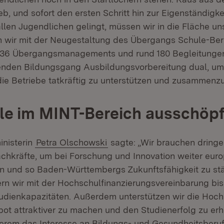
ieb, und sofort den ersten Schritt hin zur Eigenständigke
allen Jugendlichen gelingt, müssen wir in die Fläche u
wir mit der Neugestaltung des Übergangs Schule-Beru
s 36 Übergangsmanagements und rund 180 Begleitunge
enden Bildungsgang Ausbildungsvorbereitung dual, um
e Betriebe tatkräftig zu unterstützen und zusammenzu
le im MINT-Bereich ausschöp
nisterin
Petra Olschowski
sagte: „Wir brauchen dring
hkräfte, um bei Forschung und Innovation weiter euro
en und so Baden-Württembergs Zukunftsfähigkeit zu stä
n wir mit der Hochschulfinanzierungsvereinbarung bis
dienkapazitäten. Außerdem unterstützen wir die Hoch
bot attraktiver zu machen und den Studienerfolg zu erh
nderem das Interesse an Bildungs- und Gesundheitsberu