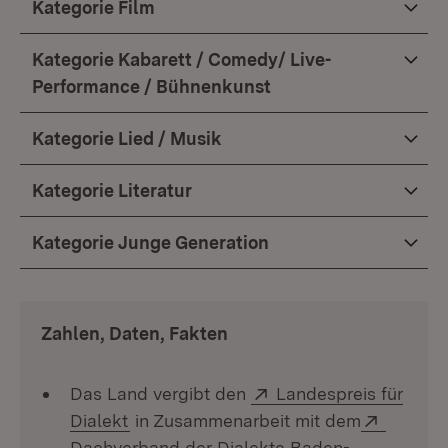
Kategorie Film
Kategorie Kabarett / Comedy/ Live-
Performance / Bühnenkunst
Kategorie Lied / Musik
Kategorie Literatur
Kategorie Junge Generation
Zahlen, Daten, Fakten
Extern:
Das Land vergibt den
Landespreis für
(Öffnet in neuem Fenster)
Extern:
Dialekt
in Zusammenarbeit mit dem
Dachverband der Dialekte Baden-