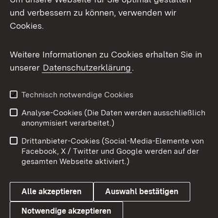
und verbessern zu können, verwenden wir
Facebook
Cookies.
Flickr
Weitere Informationen zu Cookies erhalten Sie in
X / Twitter
unserer
Datenschutzerklärung
.
Youtube
Technisch notwendige Cookies
Zum 
Analyse-Cookies (Die Daten werden ausschließlich
Impressum
Kontakt
anonymisiert verarbeitet.)
Benutzungshinweise
Netiquette
Drittanbieter-Cookies (Social-Media-Elemente von
Barrierefreiheit
Datenschutz
Facebook, X / Twitter und Google werden auf der
gesamten Webseite aktiviert.)
Cookies
Alle akzeptieren
Auswahl bestätigen
Notwendige akzeptieren
Link zum Landesportal