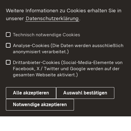
Weitere Informationen zu Cookies erhalten Sie in
X / Twitter
unserer
Datenschutzerklärung
.
Youtube
Technisch notwendige Cookies
Zum 
Analyse-Cookies (Die Daten werden ausschließlich
Impressum
Kontakt
anonymisiert verarbeitet.)
Benutzungshinweise
Netiquette
Drittanbieter-Cookies (Social-Media-Elemente von
Barrierefreiheit
Datenschutz
Facebook, X / Twitter und Google werden auf der
gesamten Webseite aktiviert.)
Cookies
Alle akzeptieren
Auswahl bestätigen
Notwendige akzeptieren
Link zum Landesportal