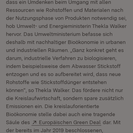
dass ein Umdenken beim Umgang mit allen
Ressourcen wie Rohstoffen und Materialen nach
der Nutzungsphase von Produkten notwendig sei,
hob Umwelt- und Energieministerin Thekla Walker
hervor. Das Umweltministerium befasse sich
deshalb mit nachhaltiger Bioökonomie in urbanen
und industriellen Räumen.
„Ganz konkret geht es
darum, industrielle Verfahren zu biologisieren,
indem beispielsweise dem Abwasser Stickstoff
entzogen und es so aufbereitet wird, dass neue
Rohstoffe wie Stickstoffdünger entstehen
können“, so Thekla Walker. Das fördere nicht nur
die Kreislaufwirtschaft, sondern spare zusätzlich
Emissionen ein. Die kreislauforientierte
Bioökonomie stelle dabei auch eine tragende
Extern:
(Öffnet in n
Säule des
Europäischen Green Deal
dar. Mit
der bereits im Jahr 2019 beschlossenen,