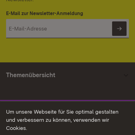
E-Mail zur Newsletter-Anmeldung
News
Themenübersicht
Social Media
Um unsere Webseite für Sie optimal gestalten
und verbessern zu können, verwenden wir
Facebook
Cookies.
Flickr