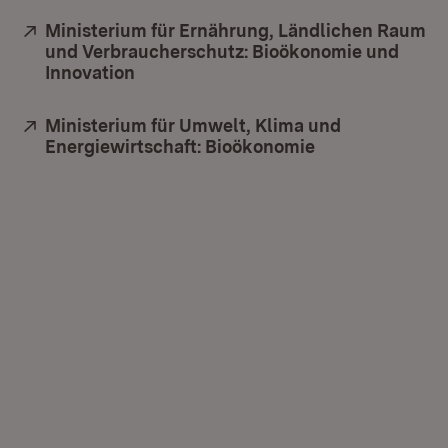
Extern:
Ministerium für Ernährung, Ländlichen Raum
und Verbraucherschutz: Bioökonomie und
Innovation
(Öffnet in neuem Fenster)
Extern:
Ministerium für Umwelt, Klima und
Energiewirtschaft: Bioökonomie
(Öffnet in neue