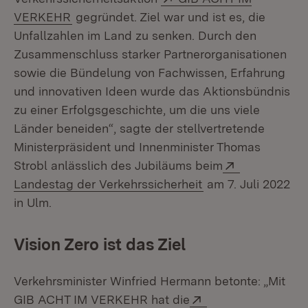
(Öffnet in neuem Fenster)
VERKEHR
gegründet. Ziel war und ist es, die
Unfallzahlen im Land zu senken. Durch den
Zusammenschluss starker Partnerorganisationen
sowie die Bündelung von Fachwissen, Erfahrung
und innovativen Ideen wurde das Aktionsbündnis
zu einer Erfolgsgeschichte, um die uns viele
Länder beneiden“, sagte der stellvertretende
Ministerpräsident und Innenminister Thomas
Extern:
Strobl anlässlich des Jubiläums beim
(Öffnet in neuem F
Landestag der Verkehrssicherheit
am 7. Juli 2022
in Ulm.
Vision Zero ist das Ziel
Verkehrsminister Winfried Hermann betonte: „Mit
Extern:
GIB ACHT IM VERKEHR hat die