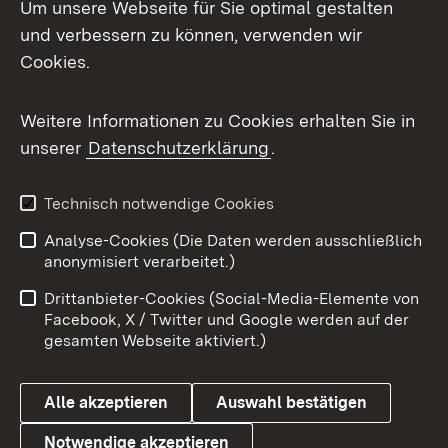
Um unsere Webseite für Sie optimal gestalten
und verbessern zu können, verwenden wir
Facebook
Cookies.
Flickr
Weitere Informationen zu Cookies erhalten Sie in
X / Twitter
unserer
Datenschutzerklärung
.
Youtube
Technisch notwendige Cookies
Zum 
Analyse-Cookies (Die Daten werden ausschließlich
Impressum
Kontakt
anonymisiert verarbeitet.)
Benutzungshinweise
Netiquette
Drittanbieter-Cookies (Social-Media-Elemente von
Barrierefreiheit
Datenschutz
Facebook, X / Twitter und Google werden auf der
gesamten Webseite aktiviert.)
Cookies
Alle akzeptieren
Auswahl bestätigen
Notwendige akzeptieren