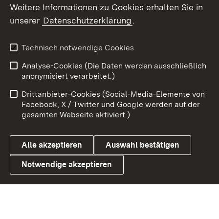
Weitere Informationen zu Cookies erhalten Sie in
X / Twitter
unserer
Datenschutzerklärung
.
Youtube
Technisch notwendige Cookies
Zum 
Analyse-Cookies (Die Daten werden ausschließlich
Impressum
Kontakt
anonymisiert verarbeitet.)
Benutzungshinweise
Netiquette
Drittanbieter-Cookies (Social-Media-Elemente von
Barrierefreiheit
Datenschutz
Facebook, X / Twitter und Google werden auf der
gesamten Webseite aktiviert.)
Cookies
Alle akzeptieren
Auswahl bestätigen
Notwendige akzeptieren
Link zum Landesportal