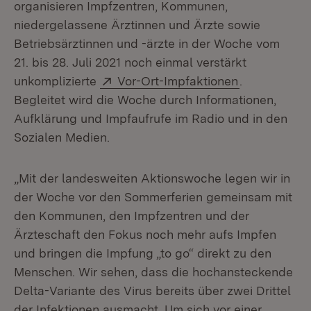
organisieren Impfzentren, Kommunen,
niedergelassene Ärztinnen und Ärzte sowie
Betriebsärztinnen und -ärzte in der Woche vom
21. bis 28. Juli 2021 noch einmal verstärkt
Extern:
(Öffnet in n
unkomplizierte
Vor-Ort-Impfaktionen
.
Begleitet wird die Woche durch Informationen,
Aufklärung und Impfaufrufe im Radio und in den
Sozialen Medien.
„Mit der landesweiten Aktionswoche legen wir in
der Woche vor den Sommerferien gemeinsam mit
den Kommunen, den Impfzentren und der
Ärzteschaft den Fokus noch mehr aufs Impfen
und bringen die Impfung „to go“ direkt zu den
Menschen. Wir sehen, dass die hochansteckende
Delta-Variante des Virus bereits über zwei Drittel
der Infektionen ausmacht. Um sich vor einer