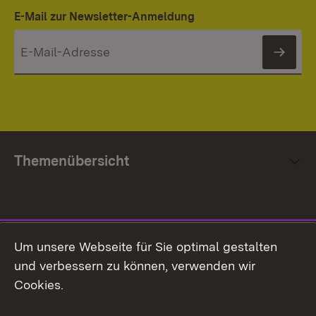
E-Mail zur Newsletter-Anmeldung
News
Themenübersicht
Social Media
Um unsere Webseite für Sie optimal gestalten
und verbessern zu können, verwenden wir
Facebook
Cookies.
Flickr