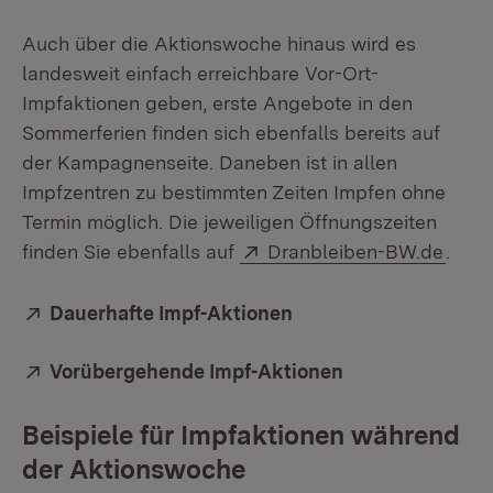
Auch über die Aktionswoche hinaus wird es
landesweit einfach erreichbare Vor-Ort-
Impfaktionen geben, erste Angebote in den
Sommerferien finden sich ebenfalls bereits auf
der Kampagnenseite. Daneben ist in allen
Impfzentren zu bestimmten Zeiten Impfen ohne
Termin möglich. Die jeweiligen Öffnungszeiten
Extern:
(Öffn
finden Sie ebenfalls auf
Dranbleiben-BW.de
.
Extern:
Dauerhafte Impf-Aktionen
(Öffnet in neuem Fen
Extern:
Vorübergehende Impf-Aktionen
(Öffnet in neue
Beispiele für Impfaktionen während
der Aktionswoche