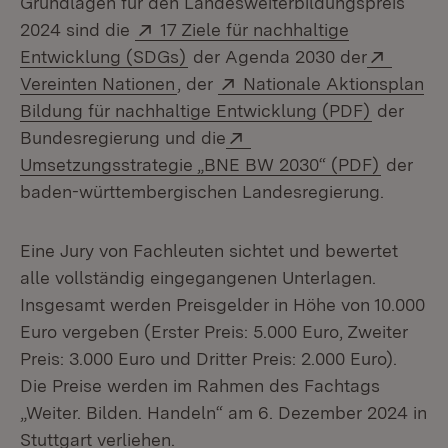
Grundlagen für den Landesweiterbildungspreis
Extern:
2024 sind die
17 Ziele für nachhaltige
(Öffnet in neuem Fenster)
Extern
Entwicklung (SDGs)
der Agenda 2030 der
(Öffnet in neuem Fenster)
Extern:
Vereinten Nationen
, der
Nationale Aktionsplan
(Öffnet i
Bildung für nachhaltige Entwicklung (PDF)
der
Extern:
Bundesregierung und die
(Öffnet 
Umsetzungsstrategie „BNE BW 2030“ (PDF)
der
baden-württembergischen Landesregierung.
Eine Jury von Fachleuten sichtet und bewertet
alle vollständig eingegangenen Unterlagen.
Insgesamt werden Preisgelder in Höhe von 10.000
Euro vergeben (Erster Preis: 5.000 Euro, Zweiter
Preis: 3.000 Euro und Dritter Preis: 2.000 Euro).
Die Preise werden im Rahmen des Fachtags
„Weiter. Bilden. Handeln“ am 6. Dezember 2024 in
Stuttgart verliehen.