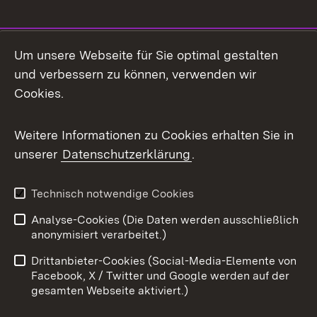
Social Media
Um unsere Webseite für Sie optimal gestalten
und verbessern zu können, verwenden wir
Facebook
Cookies.
Flickr
Weitere Informationen zu Cookies erhalten Sie in
X / Twitter
unserer
Datenschutzerklärung
.
Youtube
Technisch notwendige Cookies
Zum 
Analyse-Cookies (Die Daten werden ausschließlich
Impressum
Kontakt
anonymisiert verarbeitet.)
Benutzungshinweise
Netiquette
Drittanbieter-Cookies (Social-Media-Elemente von
Barrierefreiheit
Datenschutz
Facebook, X / Twitter und Google werden auf der
gesamten Webseite aktiviert.)
Cookies