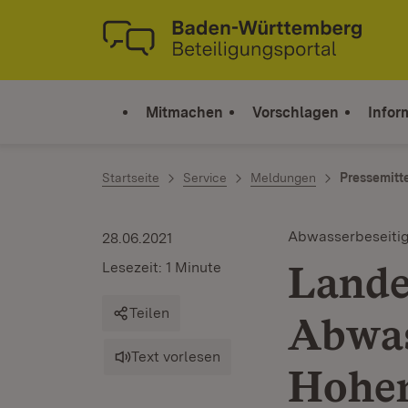
Zum Inhalt springen
Link zur Startseite
Mitmachen
Vorschlagen
Infor
Startseite
Service
Meldungen
Pressemitt
Abwasserbeseiti
28.06.2021
Lande
Lesezeit: 1 Minute
Teilen
Abwas
Text vorlesen
Hohen