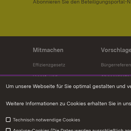
Abonnieren Sie den Beteiligungsportal-N
Mitmachen
Vorschlag
Effizienzgesetz
Bürgerrefere
Dienst- und
Abgeordnete
Versorgungsbezüge
Um unsere Webseite für Sie optimal gestalten und v
Bürgerbeauft
Kommunale Verfahren
Petition
Weitere Informationen zu Cookies erhalten Sie in un
Weitere
Volksantrag
Beteiligungsprozesse
Technisch notwendige Cookies
Volksabstim
Analyse-Cookies (Die Daten werden ausschließlich ano