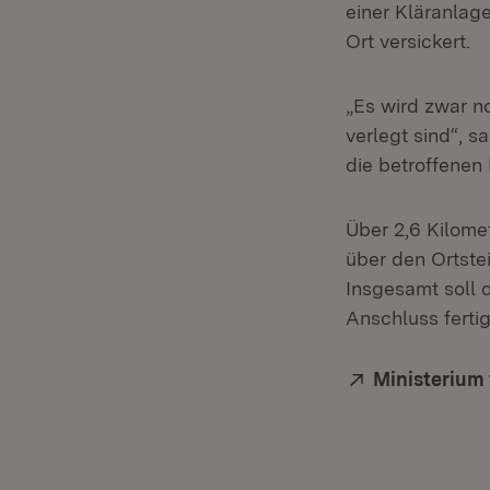
einer Kläranlage
Ort versickert.
„Es wird zwar no
verlegt sind“, s
die betroffene
Über 2,6 Kilome
über den Ortstei
Insgesamt soll d
Anschluss fertig
Extern:
Ministerium