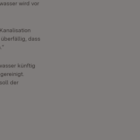
swasser wird vor
Kanalisation
 überfällig, dass
.“
wasser künftig
gereinigt.
soll der
Öffnet in neuem Fenster)