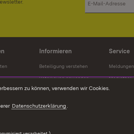
ewsletter.
en
Informieren
Service
nten
Beteiligung verstehen
Meldungen
Beteiligung anwenden
Mediathek
erbessern zu können, verwenden wir Cookies.
ragte
Beteiligung stärken
Publikatio
Beteiligung erleben
Glossar
serer
Datenschutzerklärung
.
Beteiligung erforschen
mung
nymisiert verarbeitet.)