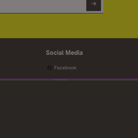
Newsletter 
Social Media
Facebook
Flickr
nen
X / Twitter
Youtube