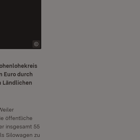
Hohenlohekreis
n Euro durch
m Ländlichen
Weiler
e öffentliche
er insgesamt 55
ls Silowagen zu