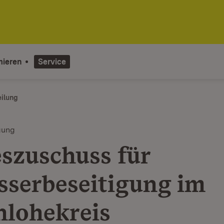
mieren
Service
eilung
gung
szuschuss für
serbeseitigung im
lohekreis