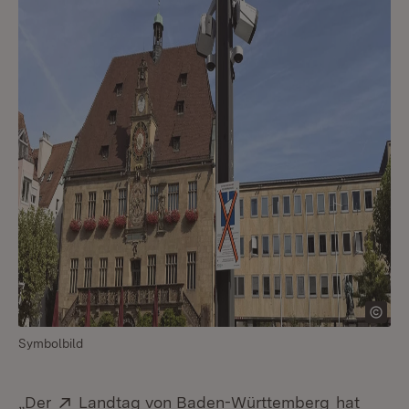
Symbolbild
Extern:
(Öffnet in
„Der
Landtag von Baden-Württemberg
hat