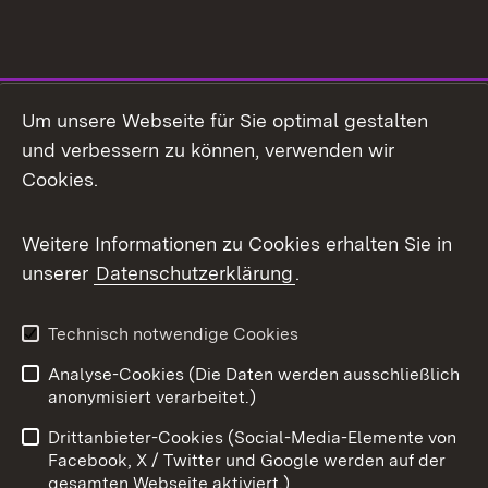
Social Media
Um unsere Webseite für Sie optimal gestalten
und verbessern zu können, verwenden wir
Facebook
Cookies.
Flickr
Weitere Informationen zu Cookies erhalten Sie in
X / Twitter
unserer
Datenschutzerklärung
.
Youtube
Technisch notwendige Cookies
Zum 
Analyse-Cookies (Die Daten werden ausschließlich
Impressum
Kontakt
anonymisiert verarbeitet.)
Benutzungshinweise
Netiquette
Drittanbieter-Cookies (Social-Media-Elemente von
Barrierefreiheit
Datenschutz
Facebook, X / Twitter und Google werden auf der
gesamten Webseite aktiviert.)
Cookies