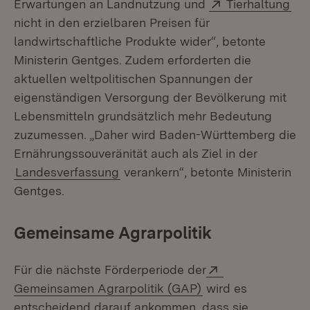
Extern:
(Öf
Erwartungen an Landnutzung und
Tierhaltung
nicht in den erzielbaren Preisen für
landwirtschaftliche Produkte wider“, betonte
Ministerin Gentges. Zudem erforderten die
aktuellen weltpolitischen Spannungen der
eigenständigen Versorgung der Bevölkerung mit
Lebensmitteln grundsätzlich mehr Bedeutung
zuzumessen. „Daher wird Baden-Württemberg die
Ernährungssouveränität auch als Ziel in der
Landesverfassung
verankern“, betonte Ministerin
Gentges.
Gemeinsame Agrarpolitik
Extern:
Für die nächste Förderperiode der
(Öffnet in neuem F
Gemeinsamen Agrarpolitik (GAP)
wird es
entscheidend darauf ankommen, dass sie