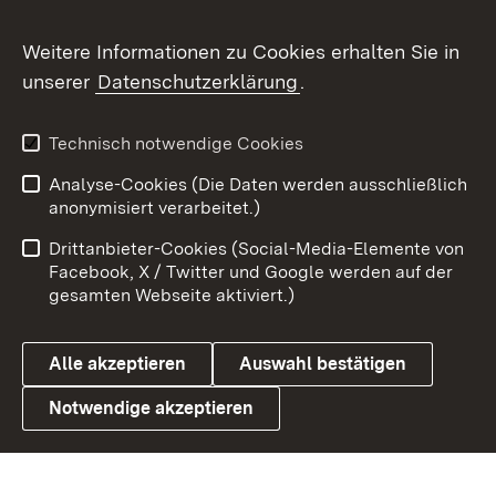
Flickr
Weitere Informationen zu Cookies erhalten Sie in
X / Twitter
unserer
Datenschutzerklärung
.
Youtube
Technisch notwendige Cookies
Zum 
Analyse-Cookies (Die Daten werden ausschließlich
Impressum
Kontakt
anonymisiert verarbeitet.)
Benutzungshinweise
Netiquette
Drittanbieter-Cookies (Social-Media-Elemente von
Barrierefreiheit
Datenschutz
Facebook, X / Twitter und Google werden auf der
gesamten Webseite aktiviert.)
Cookies
Alle akzeptieren
Auswahl bestätigen
Notwendige akzeptieren
Link zum Landesportal