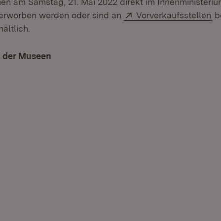
nen am Samstag, 21. Mai 2022 direkt im Innenministeri
Extern:
(Ö
erworben werden oder sind an
Vorverkaufsstellen
b
fnet in neuem Fenster)
ältlich.
 der Museen
(Öffnet in neuem Fenster)