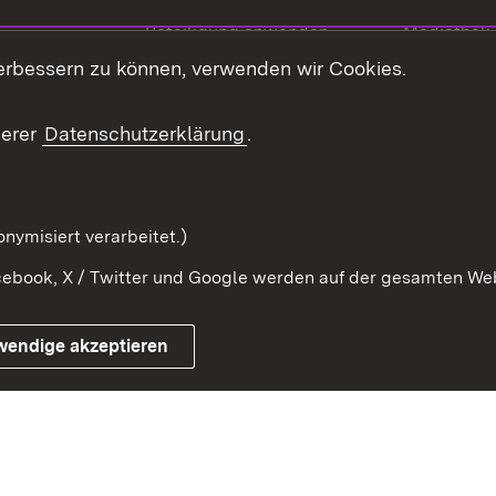
Beteiligung anwenden
Mediathek
erbessern zu können, verwenden wir Cookies.
ragte
Beteiligung stärken
Publikatio
Beteiligung erleben
Glossar
serer
Datenschutzerklärung
.
Beteiligung erforschen
mung
nymisiert verarbeitet.)
ebook, X / Twitter und Google werden auf der gesamten Webs
Impressum
Kontakt
Benutzungshinweise
Netiqu
wendige akzeptieren