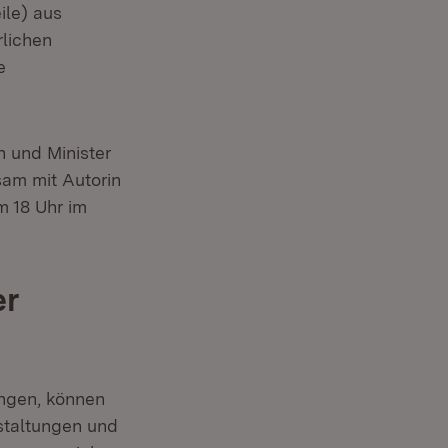
er)
ile) aus
rlichen
e
Fenster)
n und Minister
sam mit Autorin
m 18 Uhr im
er
ungen, können
staltungen und