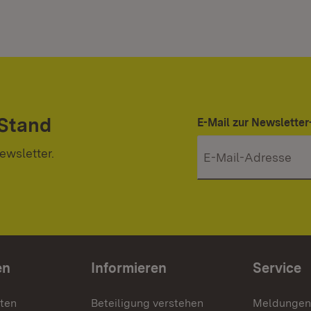
 Stand
E-Mail zur Newslett
ewsletter.
en
Informieren
Service
nten
Beteiligung verstehen
Meldungen