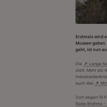
Erstmals wird 
Museen geben. 
geht, ist nun a
Extern:
Die
Lange N
statt. Mehr als
Industriedenkmäl
Ext
auch das
Min
Dort zeigen 15 
Nada Brahma – D