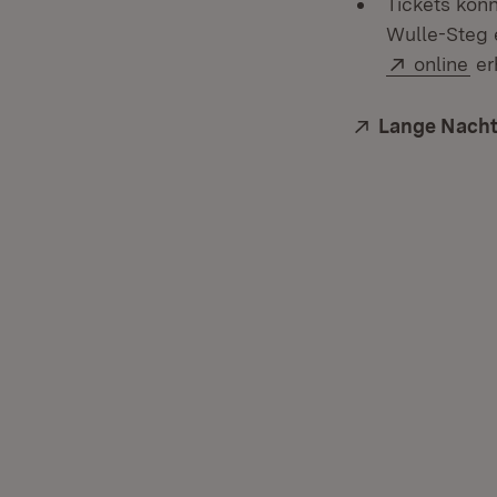
Tickets kön
Wulle-Steg 
Extern:
(Öf
online
erh
Extern:
Lange Nacht