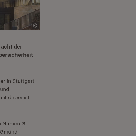
Nacht der
bersicherheit
r in Stuttgart
 und
mit dabei ist
(Öffnet in neuem Fenster)
n
.
Extern:
em Namen
h Gmünd