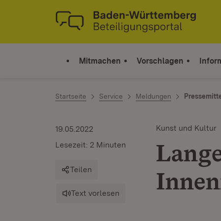
Zum Inhalt springen
Link zur Startseite
Mitmachen
Vorschlagen
Infor
Startseite
Service
Meldungen
Pressemitt
Kunst und Kultur
19.05.2022
Lange
Lesezeit: 2 Minuten
Teilen
Innen
Text vorlesen