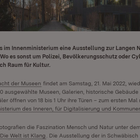
es im Innenministerium eine Ausstellung zur Langen 
Wo es sonst um Polizei, Bevölkerungsschutz oder Cy
uch Raum für Kultur.
(Öffnet in neuem Fenster)
acht der Museen
findet am Samstag, 21. Mai 2022, wiede
 40 ausgewählte Museen, Galerien, historische Gebäude
er öffnen von 18 bis 1 Uhr ihre Türen – zum ersten Mal 
ern:
isterium des Inneren, für Digitalisierung und Kommune
Fotografien die Faszination Mensch und Natur unter d
(Öffnet in neuem Fenster)
ie Welt ist Klang
. Die Ausstellung der in Schwäbisc