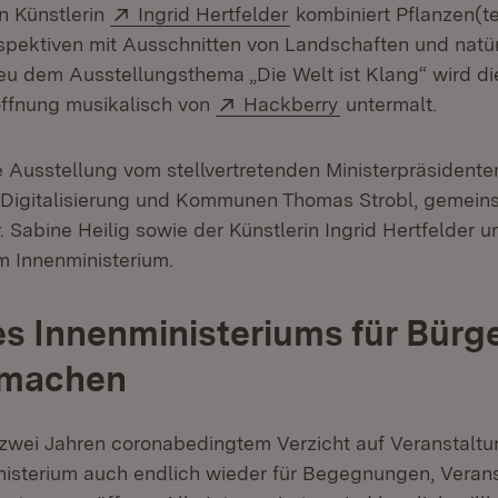
Extern:
(Öffnet in neuem Fenst
 Künstlerin
Ingrid Hertfelder
kombiniert Pflanzen(te
pektiven mit Ausschnitten von Landschaften und natü
u dem Ausstellungsthema „Die Welt ist Klang“ wird di
Extern:
(Öffnet in neuem 
öffnung musikalisch von
Hackberry
untermalt.
e Ausstellung vom stellvertretenden Ministerpräsidente
r Digitalisierung und Kommunen Thomas Strobl, gemein
. Sabine Heilig sowie der Künstlerin Ingrid Hertfelder u
m Innenministerium.
es Innenministeriums für Bürg
 machen
zwei Jahren coronabedingtem Verzicht auf Veranstalt
nisterium auch endlich wieder für Begegnungen, Veran