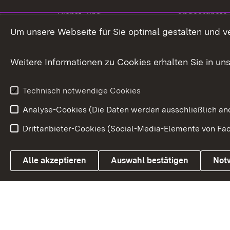
Dienst- und
Abgeordnete
Versorgungsbezüge
Um unsere Webseite für Sie optimal gestalten und v
Bürgerbeauft
Kommunale Verfahren
Petition
Weitere Informationen zu Cookies erhalten Sie in un
Weitere
Volksantrag
Beteiligungsprozesse
Technisch notwendige Cookies
Volksabstim
Analyse-Cookies (Die Daten werden ausschließlich ano
Drittanbieter-Cookies (Social-Media-Elemente von Fac
Link zum Landesportal
Alle akzeptieren
Auswahl bestätigen
Not