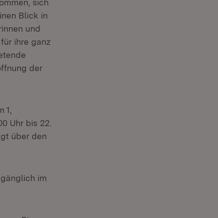
lkommen, sich
nen Blick in
rinnen und
für ihre ganz
retende
öffnung der
 1,
0 Uhr bis 22.
lgt über den
ugänglich im