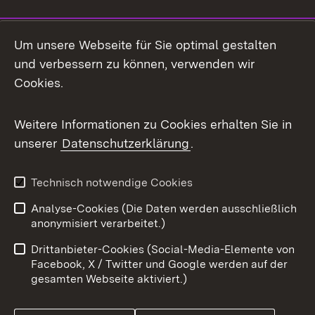
Social Media
Um unsere Webseite für Sie optimal gestalten
und verbessern zu können, verwenden wir
Facebook
Cookies.
Flickr
Weitere Informationen zu Cookies erhalten Sie in
X / Twitter
unserer
Datenschutzerklärung
.
Youtube
Technisch notwendige Cookies
Zum 
Analyse-Cookies (Die Daten werden ausschließlich
Impressum
Kontakt
anonymisiert verarbeitet.)
Benutzungshinweise
Netiquette
Drittanbieter-Cookies (Social-Media-Elemente von
Barrierefreiheit
Datenschutz
Facebook, X / Twitter und Google werden auf der
gesamten Webseite aktiviert.)
Cookies