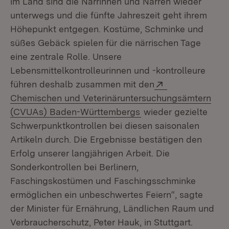
im Land sind die Närrinnen und Narren wieder
unterwegs und die fünfte Jahreszeit geht ihrem
Höhepunkt entgegen. Kostüme, Schminke und
süßes Gebäck spielen für die närrischen Tage
eine zentrale Rolle. Unsere
Lebensmittelkontrolleurinnen und -kontrolleure
Extern:
führen deshalb zusammen mit den
Chemischen und Veterinäruntersuchungsämtern
(Öffnet in neuem Fen
(CVUAs) Baden-Württembergs
wieder gezielte
Schwerpunktkontrollen bei diesen saisonalen
Artikeln durch. Die Ergebnisse bestätigen den
Erfolg unserer langjährigen Arbeit. Die
Sonderkontrollen bei Berlinern,
Faschingskostümen und Faschingsschminke
ermöglichen ein unbeschwertes Feiern“, sagte
der Minister für Ernährung, Ländlichen Raum und
Verbraucherschutz, Peter Hauk, in Stuttgart.