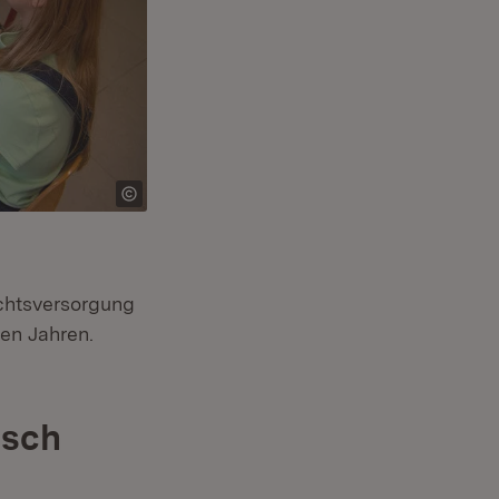
ichtsversorgung
nen Jahren.
lsch