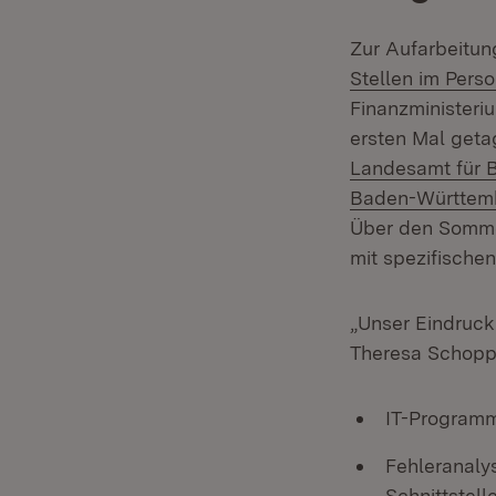
Zur Aufarbeitun
Stellen im Pers
Finanzministeri
ersten Mal getag
Landesamt für 
Baden-Württem
Über den Sommer
mit spezifische
„Unser Eindruck 
Theresa Schoppe
IT-Programm
Fehleranaly
Schnittstell