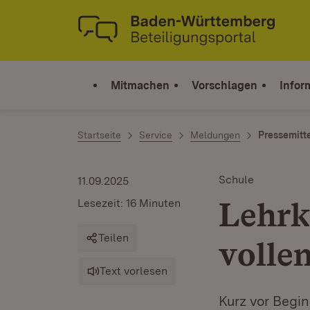
Zum Inhalt springen
Link zur Startseite
Mitmachen
Vorschlagen
Infor
Startseite
Service
Meldungen
Pressemitt
Schule
11.09.2025
Lehrkr
Lesezeit: 16 Minuten
Teilen
volle
Text vorlesen
Kurz vor Begi