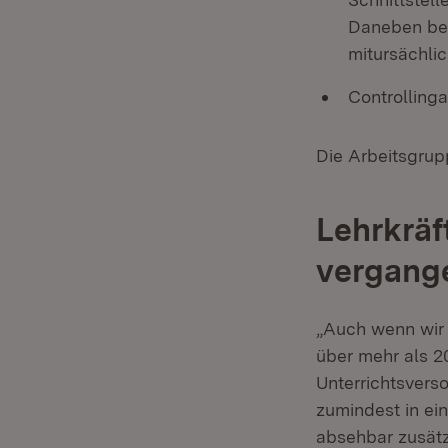
Daneben bef
mitursächli
Controlling
Die Arbeitsgrup
Lehrkräf
vergang
„Auch wenn wir 
über mehr als 2
Unterrichtsvers
zumindest in ei
absehbar zusätz