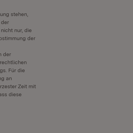
gung stehen,
 der
nicht nur, die
Abstimmung der
n der
rechtlichen
gs. Für die
ng an
zester Zeit mit
ass diese