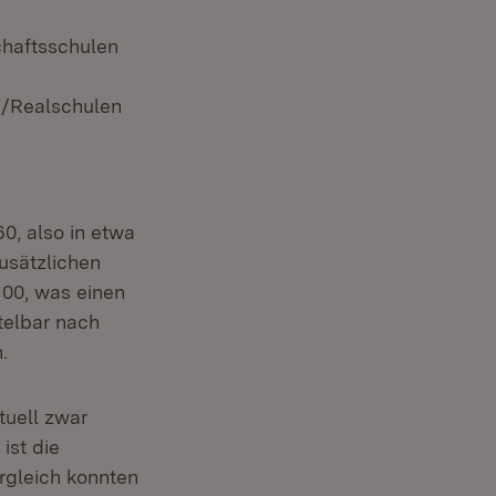
haftsschulen
-/Realschulen
0, also in etwa
usätzlichen
.100, was einen
telbar nach
.
tuell zwar
ist die
rgleich konnten