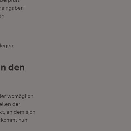
cheingaben“
en
legen.
in den
hler womöglich
ellen der
kt, an dem sich
So kommt nun