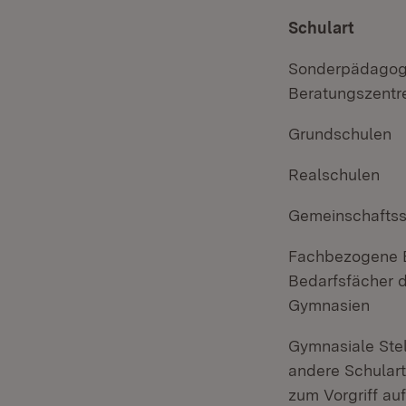
Schulart
Sonderpädagogi
Beratungszentr
Grundschulen
Realschulen
Gemeinschafts
Fachbezogene B
Bedarfsfächer d
Gymnasien
Gymnasiale Stel
andere Schular
zum Vorgriff au