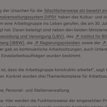
g der Ursachen für die
fälschlicherweise als besetzt a
onalverwaltungssystem DIPSY
haben das Kultus- und d
um eine Arbeitsgruppe ins Leben gerufen, die am 30. Ju
t hat. Daran beteiligt sind neben den beiden Ministeri
(Öffnet in neuem Fens
Extern:
Besoldung und Versorgung (LBV)
, das
Institut für 
(Öffnet in neuem Fenster)
Extern:
(Öffnet in ne
berg (IBBW)
, die
Regierungspräsidien
sowie der
 gab es kontinuierliche Arbeitssitzungen, auch Unter
n Einzelarbeitsaufträgen wurden bestimmt.
ist, dass die Arbeitsgruppe konstruktiv arbeitet“, sagt 
r. Konkret wurden drei Themenkomplexe für Arbeitsauf
e, Personal- und Stellenverwaltung
se: Hier werden die Funktionsweise der eingesetzten 
en untersucht sowie bereits existente Kontrollsysteme ü