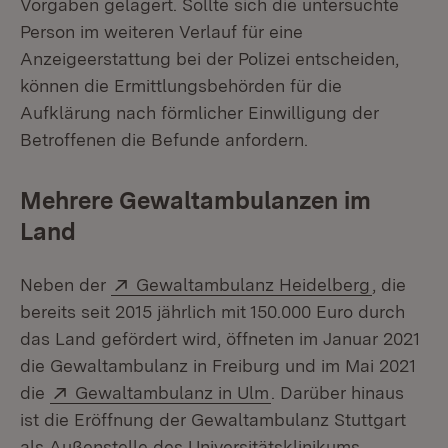
Vorgaben gelagert. Sollte sich die untersuchte
Person im weiteren Verlauf für eine
Anzeigeerstattung bei der Polizei entscheiden,
können die Ermittlungsbehörden für die
Aufklärung nach förmlicher Einwilligung der
Betroffenen die Befunde anfordern.
Mehrere Gewaltambulanzen im
Land
Extern:
(Öffnet i
Neben der
Gewaltambulanz Heidelberg
, die
bereits seit 2015 jährlich mit 150.000 Euro durch
das Land gefördert wird, öffneten im Januar 2021
die Gewaltambulanz in Freiburg und im Mai 2021
Extern:
(Öffnet in neuem Fens
die
Gewaltambulanz in Ulm
. Darüber hinaus
ist die Eröffnung der Gewaltambulanz Stuttgart
als Außenstelle des Universitätsklinikums