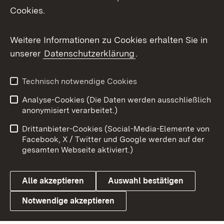
Cookies.
Flickr
Weitere Informationen zu Cookies erhalten Sie in
X / Twitter
unserer
Datenschutzerklärung
.
Youtube
Technisch notwendige Cookies
Zum 
Analyse-Cookies (Die Daten werden ausschließlich
Impressum
Kontakt
anonymisiert verarbeitet.)
Benutzungshinweise
Netiquette
Drittanbieter-Cookies (Social-Media-Elemente von
Barrierefreiheit
Datenschutz
Facebook, X / Twitter und Google werden auf der
gesamten Webseite aktiviert.)
Cookies
Alle akzeptieren
Auswahl bestätigen
Notwendige akzeptieren
Link zum Landesportal