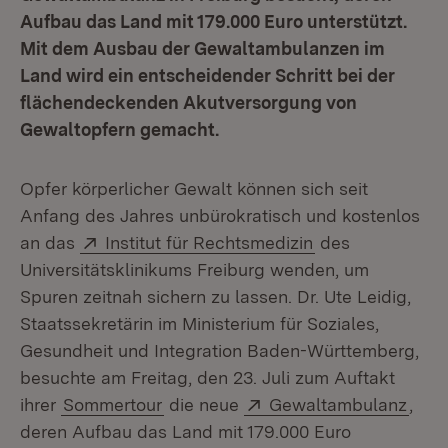
Aufbau das Land mit 179.000 Euro unterstützt.
Mit dem Ausbau der Gewaltambulanzen im
Land wird ein entscheidender Schritt bei der
flächendeckenden Akutversorgung von
Gewaltopfern gemacht.
Opfer körperlicher Gewalt können sich seit
Anfang des Jahres unbürokratisch und kostenlos
Extern:
(Öffnet in neuem
an das
Institut für Rechtsmedizin
des
Universitätsklinikums Freiburg wenden, um
Spuren zeitnah sichern zu lassen. Dr. Ute Leidig,
Staatssekretärin im Ministerium für Soziales,
Gesundheit und Integration Baden-Württemberg,
besuchte am Freitag, den 23. Juli zum Auftakt
Extern:
(Öff
ihrer
Sommertour
die neue
Gewaltambulanz
,
deren Aufbau das Land mit 179.000 Euro