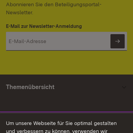
Abonnieren Sie den Beteiligungsportal-
Newsletter.
E-Mail zur Newsletter-Anmeldung
News
Themenübersicht
Social Media
Um unsere Webseite für Sie optimal gestalten
und verbessern zu können, verwenden wir
Facebook