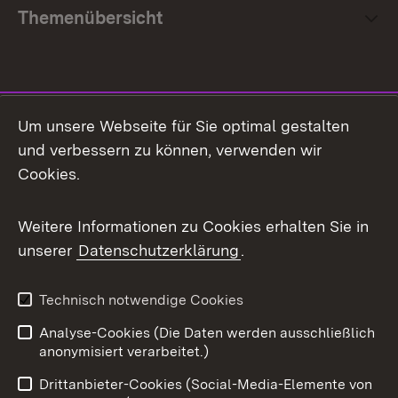
Themenübersicht
Social Media
Um unsere Webseite für Sie optimal gestalten
und verbessern zu können, verwenden wir
Facebook
Cookies.
Flickr
Weitere Informationen zu Cookies erhalten Sie in
X / Twitter
unserer
Datenschutzerklärung
.
Youtube
Technisch notwendige Cookies
Zum 
Analyse-Cookies (Die Daten werden ausschließlich
Impressum
Kontakt
anonymisiert verarbeitet.)
Benutzungshinweise
Netiquette
Drittanbieter-Cookies (Social-Media-Elemente von
Barrierefreiheit
Datenschutz