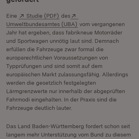
Extern:
(Öffnet in neuem Fenster)
Extern:
Eine
Studie (PDF)
des
(Öffnet in neuem Fenste
Umweltbundesamtes (UBA)
vom vergangenen
Jahr hat ergeben, dass fabrikneue Motorräder
und Sportwagen unnötig laut sind. Demnach
erfüllen die Fahrzeuge zwar formal die
europarechtlichen Voraussetzungen von
Typprüfungen und sind somit auf dem
europäischen Markt zulassungsfähig. Allerdings
werden die gesetzlich festgelegten
Lärmgrenzwerte nur innerhalb der abgeprüften
Fahrmodi eingehalten. In der Praxis sind die
Fahrzeuge deutlich lauter.
Das Land Baden-Württemberg fordert schon seit
langem mehr Unterstützung vom Bund zu diesem