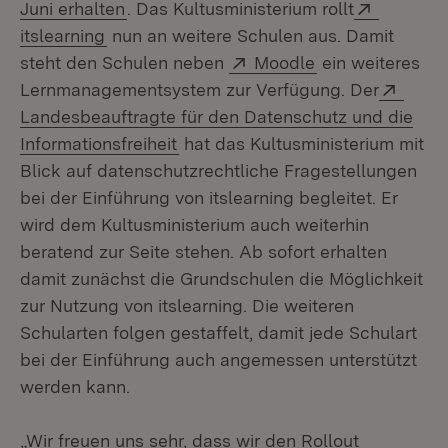
Extern:
Juni erhalten
. Das Kultusministerium rollt
(Öffnet in neuem Fenster)
itslearning
nun an weitere Schulen aus. Damit
Extern:
(Öffnet in neue
steht den Schulen neben
Moodle
ein weiteres
Exter
Lernmanagementsystem zur Verfügung. Der
Landesbeauftragte für den Datenschutz und die
(Öffnet in neuem Fenster)
Informationsfreiheit
hat das Kultusministerium mit
Blick auf datenschutzrechtliche Fragestellungen
bei der Einführung von itslearning begleitet. Er
wird dem Kultusministerium auch weiterhin
beratend zur Seite stehen. Ab sofort erhalten
damit zunächst die Grundschulen die Möglichkeit
zur Nutzung von itslearning. Die weiteren
Schularten folgen gestaffelt, damit jede Schulart
bei der Einführung auch angemessen unterstützt
werden kann.
„Wir freuen uns sehr, dass wir den Rollout