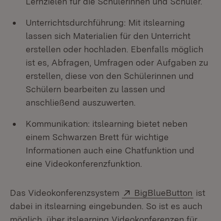
Lernzielen für die Schülerinnen und Schüler.
Unterrichtsdurchführung: Mit itslearning
lassen sich Materialien für den Unterricht
erstellen oder hochladen. Ebenfalls möglich
ist es, Abfragen, Umfragen oder Aufgaben zu
erstellen, diese von den Schülerinnen und
Schülern bearbeiten zu lassen und
anschließend auszuwerten.
Kommunikation: itslearning bietet neben
einem Schwarzen Brett für wichtige
Informationen auch eine Chatfunktion und
eine Videokonferenzfunktion.
Extern:
(Öffne
Das Videokonferenzsystem
BigBlueButton
ist
dabei in itslearning eingebunden. So ist es auch
möglich, über itslearning Videokonferenzen für