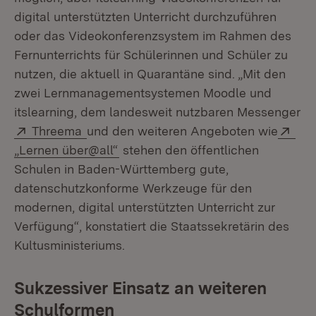
digital unterstützten Unterricht durchzuführen
oder das Videokonferenzsystem im Rahmen des
Fernunterrichts für Schülerinnen und Schüler zu
nutzen, die aktuell in Quarantäne sind. „Mit den
zwei Lernmanagementsystemen Moodle und
itslearning, dem landesweit nutzbaren Messenger
Extern:
(Öffnet in neuem Fenster)
Ext
Threema
und den weiteren Angeboten wie
(Öffnet in neuem Fenster)
„Lernen über@all“
stehen den öffentlichen
Schulen in Baden-Württemberg gute,
datenschutzkonforme Werkzeuge für den
modernen, digital unterstützten Unterricht zur
Verfügung“, konstatiert die Staatssekretärin des
Kultusministeriums.
Sukzessiver Einsatz an weiteren
Schulformen