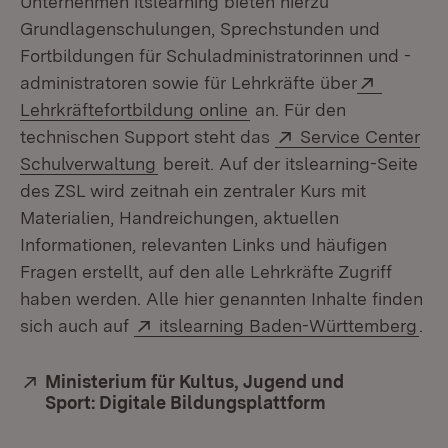
Unternehmen itslearning bieten hierzu
Grundlagenschulungen, Sprechstunden und
Fortbildungen für Schuladministratorinnen und -
Extern:
administratoren sowie für Lehrkräfte über
(Öffnet in neuem Fenste
Lehrkräftefortbildung online
an. Für den
Extern:
technischen Support steht das
Service Center
(Öffnet in neuem Fenster)
Schulverwaltung
bereit. Auf der itslearning-Seite
des ZSL wird zeitnah ein zentraler Kurs mit
Materialien, Handreichungen, aktuellen
Informationen, relevanten Links und häufigen
Fragen erstellt, auf den alle Lehrkräfte Zugriff
haben werden. Alle hier genannten Inhalte finden
Extern:
(Öf
sich auch auf
itslearning Baden-Württemberg
.
Extern:
Ministerium für Kultus, Jugend und
Sport: Digitale Bildungsplattform
(Öffnet in neu