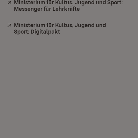
Extern:
Ministerium für Kultus, Jugend und Sport:
Messenger für Lehrkräfte
(Öffnet in neuem Fens
Extern:
Ministerium für Kultus, Jugend und
Sport: Digitalpakt
(Öffnet in neuem Fenster)