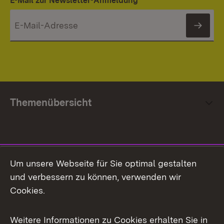
E-Mail zur Newsletter-Anmeldung
News
Themenübersicht
Social Media
Um unsere Webseite für Sie optimal gestalten
und verbessern zu können, verwenden wir
Facebook
Cookies.
Flickr
Weitere Informationen zu Cookies erhalten Sie in
X / Twitter