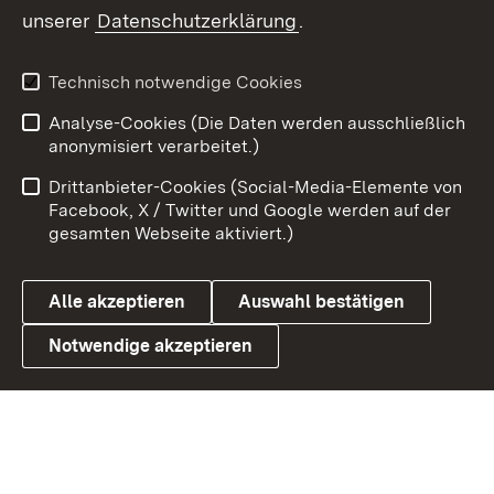
unserer
Datenschutzerklärung
.
Youtube
Technisch notwendige Cookies
Zum 
Analyse-Cookies (Die Daten werden ausschließlich
Impressum
Kontakt
anonymisiert verarbeitet.)
Benutzungshinweise
Netiquette
Drittanbieter-Cookies (Social-Media-Elemente von
Barrierefreiheit
Datenschutz
Facebook, X / Twitter und Google werden auf der
gesamten Webseite aktiviert.)
Cookies
Alle akzeptieren
Auswahl bestätigen
Notwendige akzeptieren
Link zum Landesportal