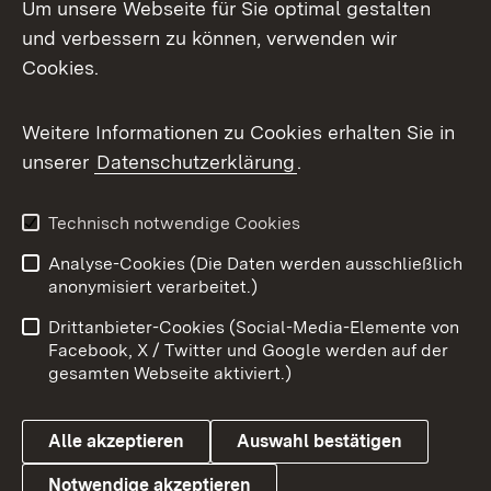
Um unsere Webseite für Sie optimal gestalten
und verbessern zu können, verwenden wir
Facebook
Cookies.
Flickr
Weitere Informationen zu Cookies erhalten Sie in
X / Twitter
unserer
Datenschutzerklärung
.
Youtube
Technisch notwendige Cookies
Zum 
Analyse-Cookies (Die Daten werden ausschließlich
Impressum
Kontakt
anonymisiert verarbeitet.)
Benutzungshinweise
Netiquette
Drittanbieter-Cookies (Social-Media-Elemente von
Barrierefreiheit
Datenschutz
Facebook, X / Twitter und Google werden auf der
gesamten Webseite aktiviert.)
Cookies
Alle akzeptieren
Auswahl bestätigen
Notwendige akzeptieren