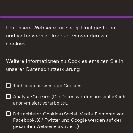
Social Media
Um unsere Webseite für Sie optimal gestalten
und verbessern zu können, verwenden wir
Facebook
Cookies.
Flickr
Weitere Informationen zu Cookies erhalten Sie in
X / Twitter
unserer
Datenschutzerklärung
.
Youtube
Technisch notwendige Cookies
Zum 
Analyse-Cookies (Die Daten werden ausschließlich
Impressum
Kontakt
anonymisiert verarbeitet.)
Benutzungshinweise
Netiquette
Drittanbieter-Cookies (Social-Media-Elemente von
Barrierefreiheit
Datenschutz
Facebook, X / Twitter und Google werden auf der
gesamten Webseite aktiviert.)
Cookies