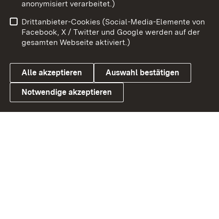
anonymisiert verarbeitet.)
Benutzungshinweise
Netiquette
Drittanbieter-Cookies (Social-Media-Elemente von
Barrierefreiheit
Datenschutz
Facebook, X / Twitter und Google werden auf der
gesamten Webseite aktiviert.)
Cookies
Alle akzeptieren
Auswahl bestätigen
Notwendige akzeptieren
Link zum Landesportal