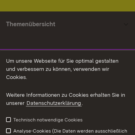
Themenübersicht
Social Media
Um unsere Webseite für Sie optimal gestalten
und verbessern zu können, verwenden wir
Facebook
Cookies.
Flickr
Weitere Informationen zu Cookies erhalten Sie in
X / Twitter
unserer
Datenschutzerklärung
.
Youtube
Technisch notwendige Cookies
Zum 
Analyse-Cookies (Die Daten werden ausschließlich
Impressum
Kontakt