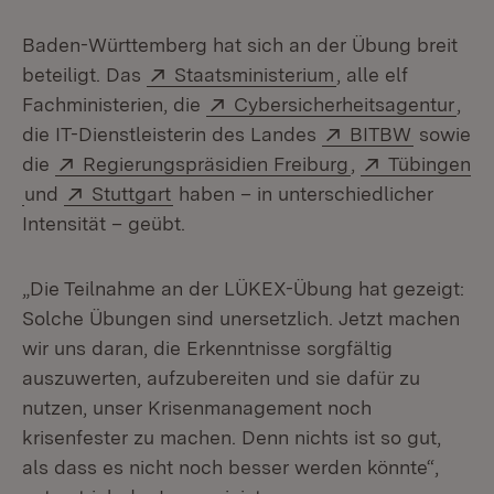
Baden-Württemberg hat sich an der Übung breit
Extern:
(Öffnet in neuem 
beteiligt. Das
Staatsministerium
, alle elf
Extern:
(Öff
Fachministerien, die
Cybersicherheitsagentur
,
Extern:
(Öffnet 
die IT-Dienstleisterin des Landes
BITBW
sowie
Extern:
(Öffnet in neue
Extern:
die
Regierungspräsidien Freiburg
,
Tübingen
(Öffnet in neuem Fenster)
Extern:
(Öffnet in neuem Fenster)
und
Stuttgart
haben – in unterschiedlicher
Intensität – geübt.
„Die Teilnahme an der LÜKEX-Übung hat gezeigt:
Solche Übungen sind unersetzlich. Jetzt machen
wir uns daran, die Erkenntnisse sorgfältig
auszuwerten, aufzubereiten und sie dafür zu
nutzen, unser Krisenmanagement noch
krisenfester zu machen. Denn nichts ist so gut,
als dass es nicht noch besser werden könnte“,