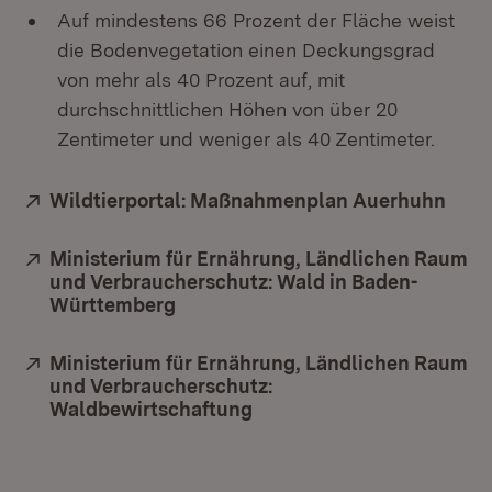
Auf mindestens 66 Prozent der Fläche weist
die Bodenvegetation einen Deckungsgrad
von mehr als 40 Prozent auf, mit
durchschnittlichen Höhen von über 20
Zentimeter und weniger als 40 Zentimeter.
Extern:
Wildtierportal: Maßnahmenplan Auerhuhn
(Öff
Extern:
Ministerium für Ernährung, Ländlichen Raum
und Verbraucherschutz: Wald in Baden-
Württemberg
(Öffnet in neuem Fenster)
Extern:
Ministerium für Ernährung, Ländlichen Raum
und Verbraucherschutz:
Waldbewirtschaftung
(Öffnet in neuem Fenster)