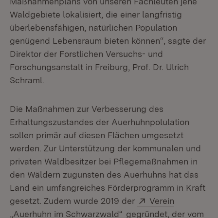
Maßnahmenplans von unseren Fachleuten jene
Waldgebiete lokalisiert, die einer langfristig
überlebensfähigen, natürlichen Population
genügend Lebensraum bieten können“, sagte der
Direktor der Forstlichen Versuchs- und
Forschungsanstalt in Freiburg, Prof. Dr. Ulrich
Schraml.
Die Maßnahmen zur Verbesserung des
Erhaltungszustandes der Auerhuhnpolulation
sollen primär auf diesen Flächen umgesetzt
werden. Zur Unterstützung der kommunalen und
privaten Waldbesitzer bei Pflegemaßnahmen in
den Wäldern zugunsten des Auerhuhns hat das
Land ein umfangreiches Förderprogramm in Kraft
Extern:
gesetzt. Zudem wurde 2019 der
Verein
(Öffnet in neuem Fenste
„Auerhuhn im Schwarzwald“
gegründet, der vom