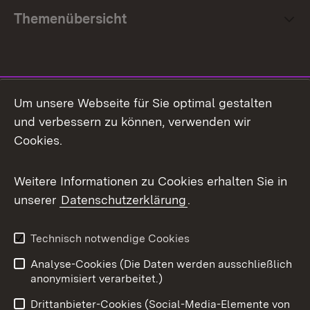
Themenübersicht
Social Media
Um unsere Webseite für Sie optimal gestalten
und verbessern zu können, verwenden wir
Facebook
Cookies.
Flickr
Weitere Informationen zu Cookies erhalten Sie in
X / Twitter
unserer
Datenschutzerklärung
.
Youtube
Technisch notwendige Cookies
Zum 
Analyse-Cookies (Die Daten werden ausschließlich
Impressum
Kontakt
anonymisiert verarbeitet.)
Benutzungshinweise
Netiquette
Drittanbieter-Cookies (Social-Media-Elemente von