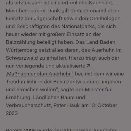
als letztes Jahr ist eine erfreuliche Nachricht.
Mein besonderer Dank gilt dem ehrenamtlichen
Einsatz der Jägerschaft sowie den Ornithologen
und Beschäftigten des Nationalparks, die sich
heuer wieder mit großem Einsatz an der
Balzzählung beteiligt haben. Das Land Baden-
Württemberg setzt alles daran, das Auerhuhn im
Schwarzwald zu erhalten. Hierzu trägt auch der
Extern:
nun vorliegende und aktualisierte
(Öffnet in neuem Fenste
‚Maßnahmenplan Auerhuhn‘
bei, mit dem wir eine
Trendumkehr in der Besatzentwicklung angehen
und erreichen wollen“, sagte der Minister für
Ernährung, Ländlichen Raum und
Verbraucherschutz, Peter Hauk am 13. Oktober
2023.
Bereits 2008 wurde der Aktionsplan Auerhuhn