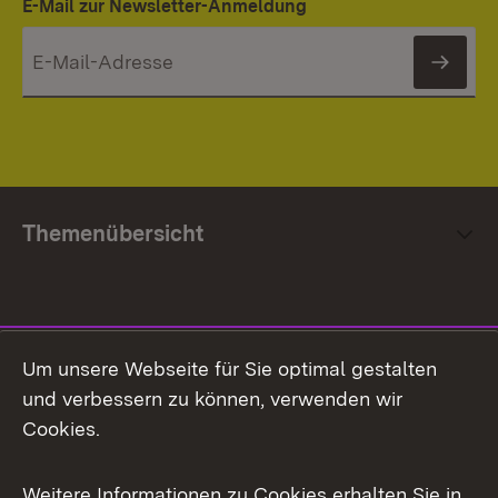
E-Mail zur Newsletter-Anmeldung
News
Themenübersicht
Social Media
Um unsere Webseite für Sie optimal gestalten
und verbessern zu können, verwenden wir
Facebook
Cookies.
Flickr
Weitere Informationen zu Cookies erhalten Sie in
X / Twitter