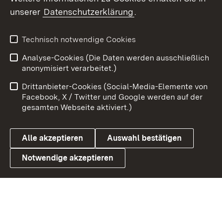
unserer
Datenschutzerklärung
.
Youtube
Technisch notwendige Cookies
Zum 
Analyse-Cookies (Die Daten werden ausschließlich
Impressum
Kontakt
anonymisiert verarbeitet.)
Benutzungshinweise
Netiquette
Drittanbieter-Cookies (Social-Media-Elemente von
Barrierefreiheit
Datenschutz
Facebook, X / Twitter und Google werden auf der
gesamten Webseite aktiviert.)
Cookies
Alle akzeptieren
Auswahl bestätigen
Notwendige akzeptieren
Link zum Landesportal