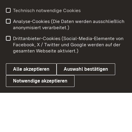
Technisch notwendige Cookies
Zum 
Analyse-Cookies (Die Daten werden ausschließlich
Impressum
Kontakt
anonymisiert verarbeitet.)
Benutzungshinweise
Netiquette
Drittanbieter-Cookies (Social-Media-Elemente von
Barrierefreiheit
Datenschutz
Facebook, X / Twitter und Google werden auf der
gesamten Webseite aktiviert.)
Cookies
Alle akzeptieren
Auswahl bestätigen
Notwendige akzeptieren
Link zum Landesportal