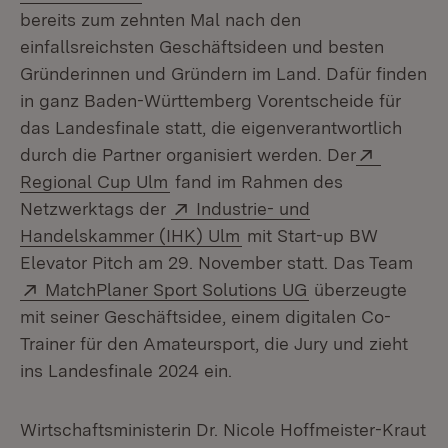
bereits zum zehnten Mal nach den
einfallsreichsten Geschäftsideen und besten
Gründerinnen und Gründern im Land. Dafür finden
in ganz Baden-Württemberg Vorentscheide für
das Landesfinale statt, die eigenverantwortlich
Extern:
durch die Partner organisiert werden. Der
(Öffnet in neuem Fenster)
Regional Cup Ulm
fand im Rahmen des
Extern:
Netzwerktags der
Industrie- und
(Öffnet in neuem Fenster
Handelskammer (IHK) Ulm
mit Start-up BW
Elevator Pitch am 29. November statt. Das Team
Extern:
(Öffnet in neuem
MatchPlaner Sport Solutions UG
überzeugte
mit seiner Geschäftsidee, einem digitalen Co-
Trainer für den Amateursport, die Jury und zieht
ins Landesfinale 2024 ein.
Wirtschaftsministerin Dr. Nicole Hoffmeister-Kraut