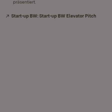
präsentiert.
Extern:
Start-up BW: Start-up BW Elevator Pitch
(Öffnet