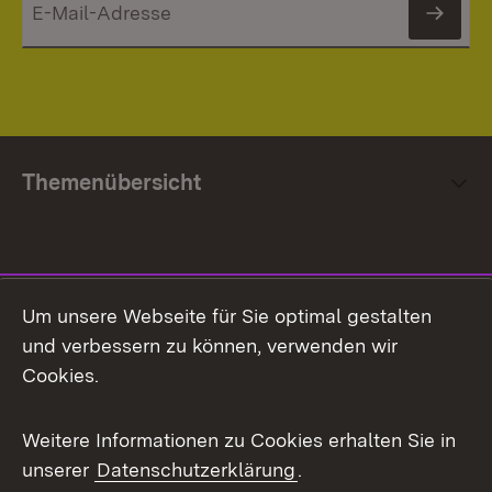
News
Themenübersicht
Social Media
Um unsere Webseite für Sie optimal gestalten
und verbessern zu können, verwenden wir
Facebook
Cookies.
Flickr
Weitere Informationen zu Cookies erhalten Sie in
X / Twitter
unserer
Datenschutzerklärung
.
Youtube