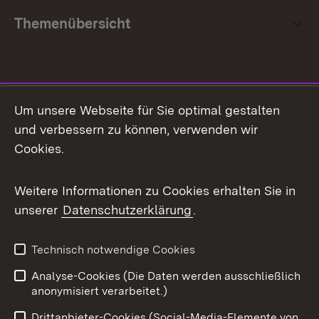
Themenübersicht
Social Media
Um unsere Webseite für Sie optimal gestalten
und verbessern zu können, verwenden wir
Facebook
Cookies.
Flickr
Weitere Informationen zu Cookies erhalten Sie in
X / Twitter
unserer
Datenschutzerklärung
.
Youtube
Technisch notwendige Cookies
Zum 
Analyse-Cookies (Die Daten werden ausschließlich
Impressum
Kontakt
anonymisiert verarbeitet.)
Benutzungshinweise
Netiquette
Drittanbieter-Cookies (Social-Media-Elemente von