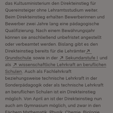
das Kultusministerium den Direkteinstieg für
Quereinsteiger ohne Lehramtsstudium weiter.
Beim Direkteinstieg erhalten Bewerberinnen und
Bewerber zwei Jahre lang eine pädagogische
Qualifizierung. Nach einem Bewährungsjahr
können sie anschließend unbefristet angestellt
oder verbeamtet werden. Bislang gibt es den
Extern:
Direkteinstieg bereits für die Lehrämter
(Öffnet in neuem Fenster)
Extern:
(Öffnet
Grundschule
sowie in der
Sekundarstufe I
und
Extern:
als
wissenschaftliche Lehrkraft an beruflichen
(Öffnet in neuem Fenster)
Schulen
. Auch als Fachlehrkraft
beziehungsweise technische Lehrkraft in der
Sonderpädagogik oder als technische Lehrkraft
an beruflichen Schulen ist ein Direkteinstieg
möglich. Von April an ist der Direkteinstieg nun
auch am Gymnasium möglich, und zwar in den
Fächern Mathematik, Physik, Chemie, Biologie,