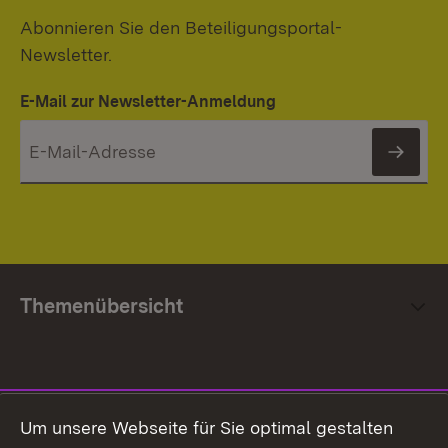
Abonnieren Sie den Beteiligungsportal-
Newsletter.
E-Mail zur Newsletter-Anmeldung
News
Themenübersicht
Social Media
Um unsere Webseite für Sie optimal gestalten