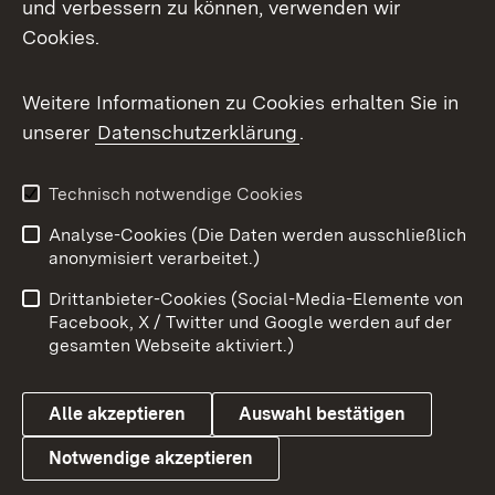
und verbessern zu können, verwenden wir
Facebook
Cookies.
Flickr
Weitere Informationen zu Cookies erhalten Sie in
X / Twitter
unserer
Datenschutzerklärung
.
Youtube
Technisch notwendige Cookies
Zum 
Analyse-Cookies (Die Daten werden ausschließlich
Impressum
Kontakt
anonymisiert verarbeitet.)
Benutzungshinweise
Netiquette
Drittanbieter-Cookies (Social-Media-Elemente von
Barrierefreiheit
Datenschutz
Facebook, X / Twitter und Google werden auf der
gesamten Webseite aktiviert.)
Cookies
Alle akzeptieren
Auswahl bestätigen
Notwendige akzeptieren
Link zum Landesportal