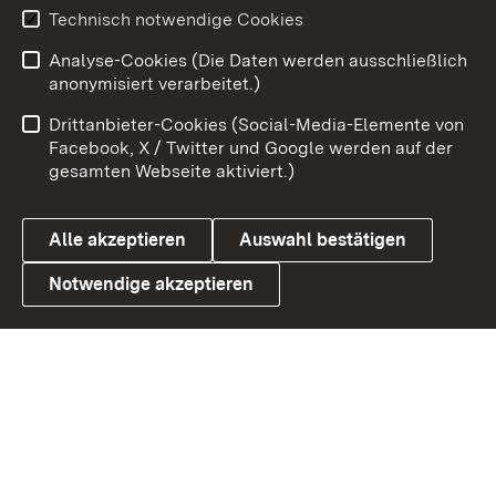
Technisch notwendige Cookies
Zum 
Analyse-Cookies (Die Daten werden ausschließlich
Impressum
Kontakt
anonymisiert verarbeitet.)
Benutzungshinweise
Netiquette
Drittanbieter-Cookies (Social-Media-Elemente von
Barrierefreiheit
Datenschutz
Facebook, X / Twitter und Google werden auf der
gesamten Webseite aktiviert.)
Cookies
Alle akzeptieren
Auswahl bestätigen
Notwendige akzeptieren
Link zum Landesportal