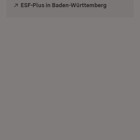
Extern:
ESF-Plus in Baden-Württemberg
(Öffnet in n