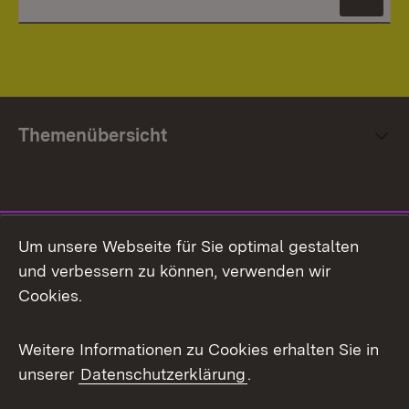
News
Themenübersicht
Social Media
Um unsere Webseite für Sie optimal gestalten
und verbessern zu können, verwenden wir
Facebook
Cookies.
Flickr
Weitere Informationen zu Cookies erhalten Sie in
X / Twitter
unserer
Datenschutzerklärung
.
Youtube