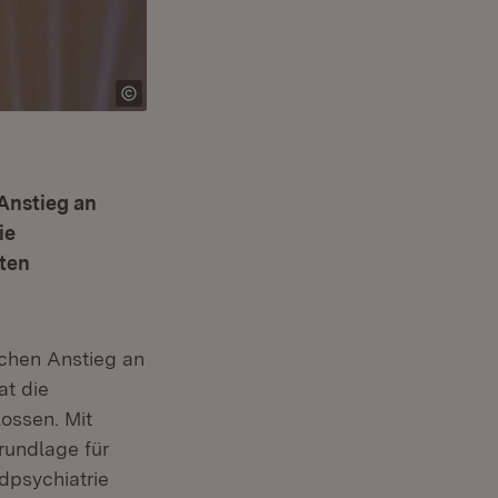
Anstieg an
ie
äten
chen Anstieg an
at die
ossen. Mit
rundlage für
dpsychiatrie