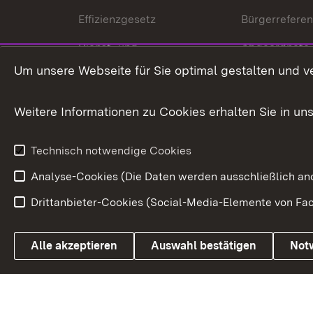
Effizienzgesetz
Bürgerrefere
Dienst- und
Abgeordnete
Versorgungsbezüge
Um unsere Webseite für Sie optimal gestalten und v
Bürgerbeauft
Kommunale Verfahren
Petition
Weitere Informationen zu Cookies erhalten Sie in un
Weitere
Volksantrag
Beteiligungsprozesse
Technisch notwendige Cookies
Volksabstim
Analyse-Cookies (Die Daten werden ausschließlich ano
Drittanbieter-Cookies (Social-Media-Elemente von Fac
Link zum Landesportal
Alle akzeptieren
Auswahl bestätigen
Not