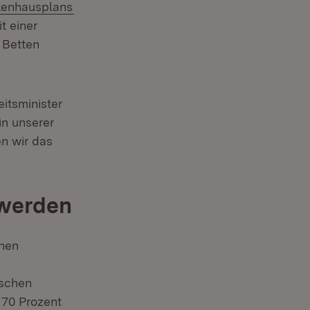
(Öffnet in neuem Fenster)
kenhausplans
t einer
 Betten
eitsminister
in unserer
n wir das
 werden
enen
ischen
 70 Prozent