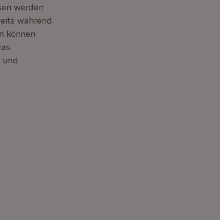
esen werden
reits während
en können
Das
- und