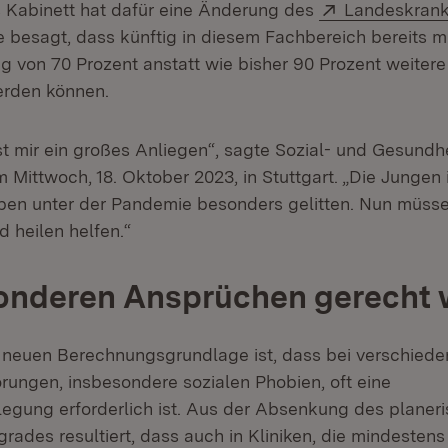
Extern:
 Kabinett hat dafür eine Änderung des
Landeskran
 besagt, dass künftig in diesem Fachbereich bereits mi
g von 70 Prozent anstatt wie bisher 90 Prozent weitere
rden können.
ist mir ein großes Anliegen“, sagte Sozial- und Gesundh
Mittwoch, 18. Oktober 2023, in Stuttgart. „Die Jungen 
ben unter der Pandemie besonders gelitten. Nun müsse
 heilen helfen.“
onderen Ansprüchen gerecht
 neuen Berechnungsgrundlage ist, dass bei verschied
rungen, insbesondere sozialen Phobien, oft eine
egung erforderlich ist. Aus der Absenkung des planer
rades resultiert, dass auch in Kliniken, die mindestens