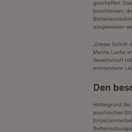
geschaffen. Das
beschlossen, die
Bettenauslastun
ausgewiesen we
„Dieser Schritt 
Manne Lucha am 
Gesellschaft ha
entstandene Leid
Den bes
Hintergrund der
psychischen Stö
Einzelzimmerbel
Bettennutzungsg