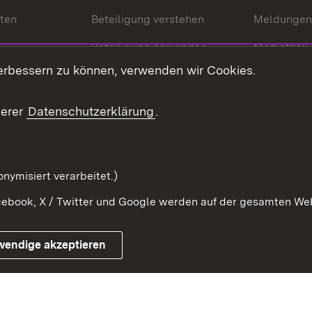
nten
Beteiligung verstehen
Meldungen
Beteiligung anwenden
Mediathek
erbessern zu können, verwenden wir Cookies.
ragte
Beteiligung stärken
Publikatio
Beteiligung erleben
Glossar
serer
Datenschutzerklärung
.
Beteiligung erforschen
mung
nymisiert verarbeitet.)
ebook, X / Twitter und Google werden auf der gesamten Webs
Impressum
Kontakt
Benutzungshinweise
Netiqu
wendige akzeptieren