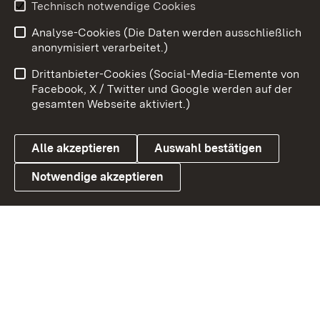
Technisch notwendige Cookies
Zum 
Analyse-Cookies (Die Daten werden ausschließlich
Impressum
Kontakt
anonymisiert verarbeitet.)
Benutzungshinweise
Netiquette
Drittanbieter-Cookies (Social-Media-Elemente von
Barrierefreiheit
Datenschutz
Facebook, X / Twitter und Google werden auf der
gesamten Webseite aktiviert.)
Cookies
Alle akzeptieren
Auswahl bestätigen
Notwendige akzeptieren
Link zum Landesportal