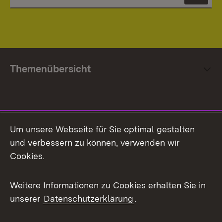
News
Themenübersicht
Social Media
Um unsere Webseite für Sie optimal gestalten
und verbessern zu können, verwenden wir
Facebook
Cookies.
Flickr
Weitere Informationen zu Cookies erhalten Sie in
X / Twitter
unserer
Datenschutzerklärung
.
Youtube