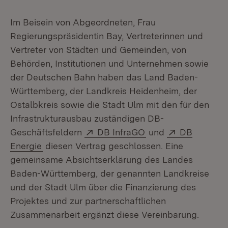
Im Beisein von Abgeordneten, Frau
Regierungspräsidentin Bay, Vertreterinnen und
Vertreter von Städten und Gemeinden, von
Behörden, Institutionen und Unternehmen sowie
der Deutschen Bahn haben das Land Baden-
Württemberg, der Landkreis Heidenheim, der
Ostalbkreis sowie die Stadt Ulm mit den für den
Infrastrukturausbau zuständigen DB-
Extern:
(Öffnet in neuem Fe
Extern:
Geschäftsfeldern
DB InfraGO
und
DB
(Öffnet in neuem Fenster)
Energie
diesen Vertrag geschlossen. Eine
gemeinsame Absichtserklärung des Landes
Baden-Württemberg, der genannten Landkreise
und der Stadt Ulm über die Finanzierung des
Projektes und zur partnerschaftlichen
Zusammenarbeit ergänzt diese Vereinbarung.