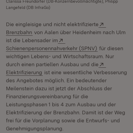
Clarissa Freundorfer (DB-Konzernbevollmächtigte), Philipp
Langefeld (DB InfraGo)
Extern:
Die eingleisige und nicht elektrifizierte
(Öffnet in neuem Fenster)
Brenzbahn
von Aalen über Heidenheim nach Ulm
Extern:
ist die Lebensader im
(Öffnet in neu
Schienenpersonennahverkehr (SPNV)
für diesen
wichtigen Lebens- und Wirtschaftsraum. Nur
Extern:
durch einen partiellen Ausbau und die
(Öffnet in neuem Fenster)
Elektrifizierung
ist eine wesentliche Verbesserung
des Angebotes möglich. Ein bedeutender
Meilenstein dazu ist jetzt der Abschluss der
Finanzierungsvereinbarung für die
Leistungsphasen 1 bis 4 zum Ausbau und der
Elektrifizierung der Brenzbahn. Damit ist der Weg
frei für die Vorplanung sowie die Entwurfs- und
Genehmigungsplanung.