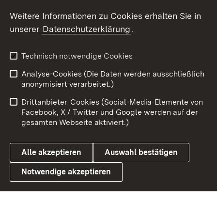
Weitere Informationen zu Cookies erhalten Sie in
X / Twitter
unserer
Datenschutzerklärung
.
Youtube
Technisch notwendige Cookies
Zum 
Analyse-Cookies (Die Daten werden ausschließlich
Impressum
Kontakt
anonymisiert verarbeitet.)
Benutzungshinweise
Netiquette
Drittanbieter-Cookies (Social-Media-Elemente von
Barrierefreiheit
Datenschutz
Facebook, X / Twitter und Google werden auf der
gesamten Webseite aktiviert.)
Cookies
Alle akzeptieren
Auswahl bestätigen
Notwendige akzeptieren
Link zum Landesportal