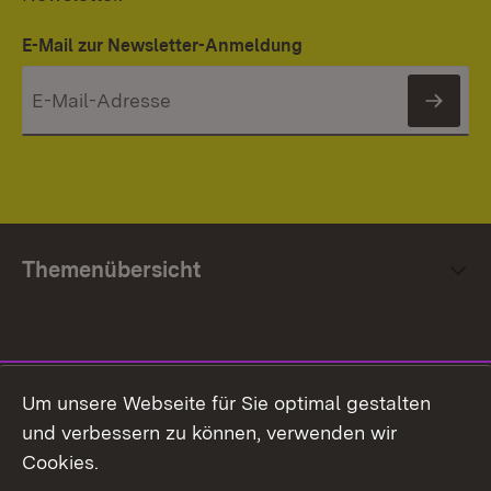
E-Mail zur Newsletter-Anmeldung
News
Themenübersicht
Social Media
Um unsere Webseite für Sie optimal gestalten
und verbessern zu können, verwenden wir
Facebook
Cookies.
Flickr