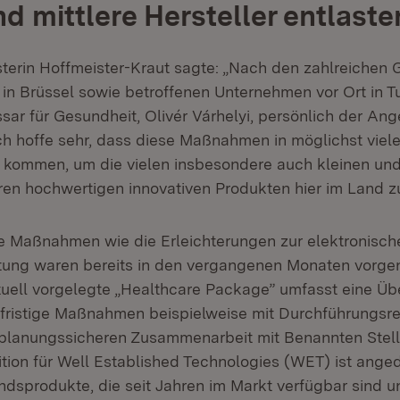
nd mittlere Hersteller entlaste
sterin Hoffmeister-Kraut sagte: „Nach den zahlreichen
in Brüssel sowie betroffenen Unternehmen vor Ort in Tu
sar für Gesundheit, Olivér Várhelyi, persönlich der An
 hoffe sehr, dass diese Maßnahmen in möglichst viele
g kommen, um die vielen insbesondere auch kleinen und
hren hochwertigen innovativen Produkten hier im Land z
ige Maßnahmen wie die Erleichterungen zur elektronisch
tung waren bereits in den vergangenen Monaten vor
uell vorgelegte „Healthcare Package” umfasst eine Üb
ristige Maßnahmen beispielweise mit Durchführungsre
planungssicheren Zusammenarbeit mit Benannten Stell
nition für Well Established Technologies (WET) ist ange
dsprodukte, die seit Jahren im Markt verfügbar sind un