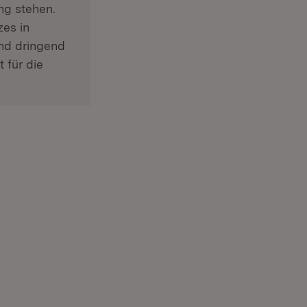
ng stehen.
es in
and dringend
 für die