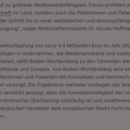
 zu größerer Wettbewerbsfähigkeit. Davon profitiert 
n:
(Öffnet in neuem Fenster)
chaft
im Land, sondern auch die Patientinnen und Patien
er Schritt hin zu einer verlässlichen und leistungsfähi
orgung“, sagte Wirtschaftsministerin Dr. Nicole Hoffmei
owertschöpfung von circa 4,5 Milliarden Euro im Jahr 20
ätigen in Unternehmen, die Medizinprodukte und mediz
tellen, zählt Baden-Württemberg zu den führenden Me
chlands und Europas. Aus Baden-Württemberg wird ein
tientinnen und Patienten mit innovativen und technisc
n versorgt. Die Ergebnisse mehrerer Umfragen der let
s verstärkt gezeigt, dass die Innovationstätigkeit der 
rokratischer Überlastung rückläufig ist und zunehmen
rgischen Hersteller dem europäischen Markt nicht me
n.