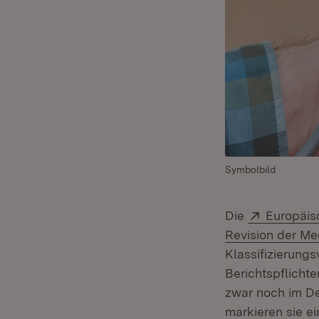
Symbolbild
Extern:
Die
Europäis
Revision der M
Klassifizierung
Berichtspflichte
zwar noch im De
markieren sie e