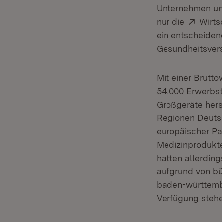
Unternehmen und
Exter
nur die
Wirts
ein entscheidend
Gesundheitsvers
Mit einer Brutt
54.000 Erwerbst
Großgeräte hers
Regionen Deuts
europäischer Pa
Medizinprodukte
hatten allerding
aufgrund von bü
baden-württembe
Verfügung stehe