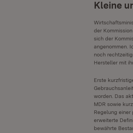
Kleine u
Wirtschaftsmini
der Kommission 
sich der Kommis
angenommen. Ich
noch rechtzeiti
Hersteller mit i
Erste kurzfrist
Gebrauchsanlei
worden. Das akt
MDR sowie kurzf
Regelung einer 
erweiterte Defi
bewährte Bestan