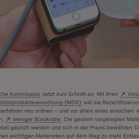
(Öffnet in neuem Fenster)
Exte
che Kommission
setzt zum Schnitt an: Mit ihren
Vors
(Öffnet in neuem Fenst
edizinprodukteverordnung (MDR)
will sie Rezertifizieru
sverfahren neu ordnen – und vor allem eines erreichen: 
Extern:
(Öffnet in neuem Fenster)
n,
weniger Bürokratie
. Die gestern vorgelegten M
tail geprüft werden und sich in der Praxis bewähren. 
inen wichtigen Meilenstein auf dem Weg zu mehr Entlas