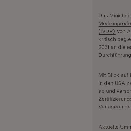
Das Ministeri
Medizinprod
(Öffne
(IVDR)
von An
kritisch begle
2021 an die 
Durchführung
Mit Blick auf
in den USA z
ab und versch
Zertifizierun
Verlagerunge
Aktuelle Umf