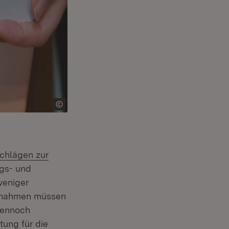
rn:
chlägen zur
er)
ngs- und
weniger
aßnahmen müssen
Dennoch
tung für die