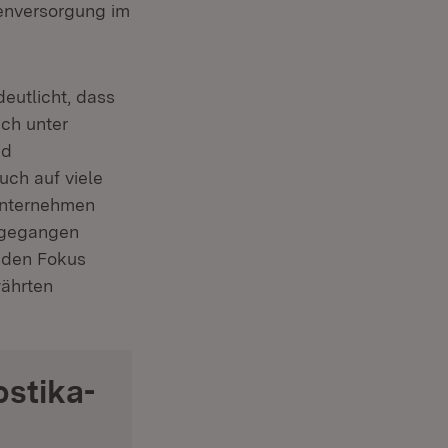
tenversorgung im
eutlicht, dass
uch unter
nd
uch auf viele
 Unternehmen
n gegangen
n den Fokus
währten
ostika-