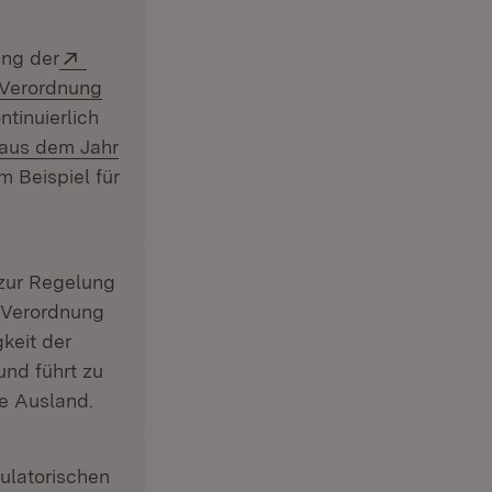
Extern:
ung der
-Verordnung
tinuierlich
aus dem Jahr
 Beispiel für
 zur Regelung
r Verordnung
gkeit der
und führt zu
e Ausland.
ulatorischen