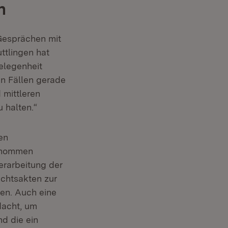
n
 Gesprächen mit
ttlingen hat
gelegenheit
n Fällen gerade
 mittleren
u halten.“
en
genommen
erarbeitung der
chtsakten zur
en. Auch eine
dacht, um
d die ein