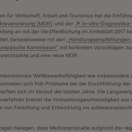
um für Wirtschaft, Arbeit und Tourismus hat die Einführ
(Öffnet in neuem Fenster)
Extern:
ukteverordnung (MDR)
und der
In-vitro-Diagnostika
t in neuem Fenster)
fang an mit der Veröffentlichung im Amtsblatt 2017 kon
itet, beispielsweise mit den „
Handlungsempfehlungen 
europäische Kommission“
mit konkreten Vorschlägen zum
srechtsakte und eine neue MDR.
 internationale Wettbewerbsfähigkeit wie insbesondere
eichneten sich früh Probleme bei der Durchführung de
ärften sich im Verlauf der letzten Jahre. Die Langwieri
gsverfahren bremst die Innovationsgeschwindigkeit aus 
n von Forschung und Entwicklung ins außereuropäisch
ragen belegen, dass Medizinprodukte aufgrund der reg