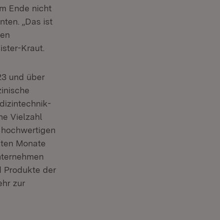
am Ende nicht
ten. „Das ist
gen
ster-Kraut.
23 und über
inische
dizintechnik-
e Vielzahl
h hochwertigen
zten Monate
Unternehmen
d Produkte der
hr zur