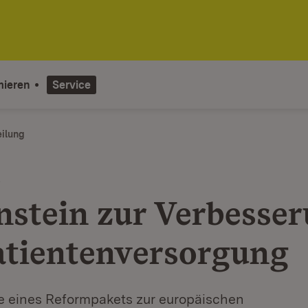
mieren
Service
eilung
t
nstein zur Verbesse
atientenversorgung
ge eines Reformpakets zur europäischen