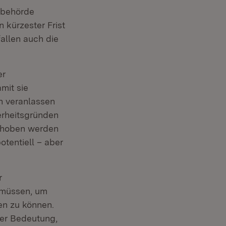
tsbehörde
 kürzester Frist
allen auch die
er
mit sie
n veranlassen
erheitsgründen
behoben werden
otentiell – aber
r
 müssen, um
en zu können.
her Bedeutung,