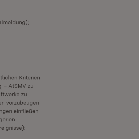
l­meldung);
lichen Kriterien
(Öffnet in neuem Fenster)
g
– AtSMV zu
aftwerke zu
ken vorzubeugen
ngen einfließen
gorien
eignisse):