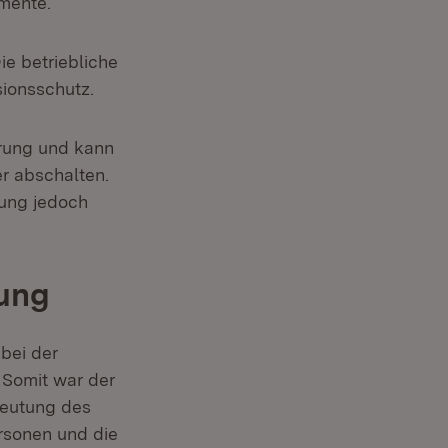
mente.
e be­triebliche
sionsschutz.
erung und kann
er abschalten.
hung jedoch
tung
 bei der
 Somit war der
­deutung des
rsonen und die