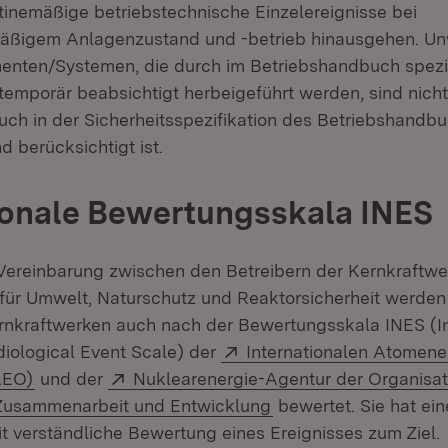
utinemäßige betriebstechnische Einzelereignisse bei
mäßigem Anlagenzustand und -betrieb hinausgehen. Un
nten/Systemen, die durch im Betriebshandbuch spezif
emporär beabsichtigt herbeigeführt werden, sind nicht
uch in der Sicherheitsspezifikation des Betriebshandb
 berücksichtigt ist.
ionale Bewertungsskala INES
Vereinbarung zwischen den Betreibern der Kernkraftw
für Umwelt, Naturschutz und Reaktorsicherheit werden
ernkraftwerken auch nach der Bewertungsskala INES (In
Extern:
iological Event Scale) der
Internationalen Atomene
(Öffnet in neuem Fenster)
Extern:
AEO)
und der
Nuklearenergie-Agentur der Organisat
(Öffnet in neuem Fens
 Zusammenarbeit und Entwicklung
bewertet. Sie hat ein
it verständliche Bewertung eines Ereignisses zum Ziel.