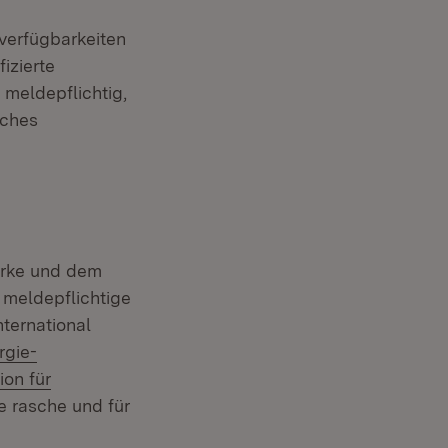
verfügbarkeiten
izierte
 meldepflichtig,
uches
erke und dem
 meldepflichtige
ternational
rgie-
ion für
ter)
e rasche und für