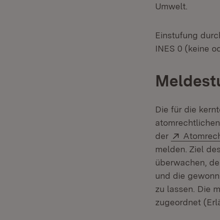
Umwelt.
Einstufung dur
INES 0 (keine o
Meldest
Die für die ker
atomrechtlichen
Extern:
der
Atomrech
melden. Ziel de
überwachen, dem
und die gewonne
zu lassen. Die 
zugeordnet (Erl