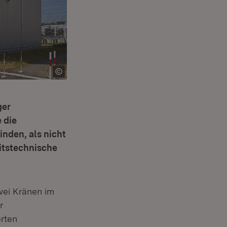
ger
 die
inden, als nicht
eitstechnische
ei Krä­nen im
r
erten