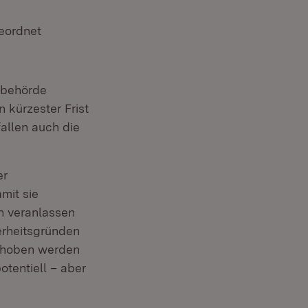
geordnet
tsbehörde
 kürzester Frist
allen auch die
er
mit sie
n veranlassen
erheitsgründen
behoben werden
otentiell – aber