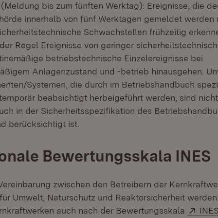
 (Meldung bis zum fünften Werktag): Ereignisse, die de
hörde innerhalb von fünf Werktagen gemeldet werden
sicherheitstechnische Schwachstellen frühzeitig erkenn
 der Regel Ereignisse von geringer sicherheitstechnisc
utinemäßige betriebstechnische Einzelereignisse bei
mäßigem Anlagenzustand und -betrieb hinausgehen. Un
nten/Systemen, die durch im Betriebshandbuch spezif
emporär beabsichtigt herbeigeführt werden, sind nicht
uch in der Sicherheitsspezifikation des Betriebshandb
 berücksichtigt ist.
ionale Bewertungsskala INES
Vereinbarung zwischen den Betreibern der Kernkraftw
für Umwelt, Naturschutz und Reaktorsicherheit werden
Exte
ernkraftwerken auch nach der Bewertungsskala
INES