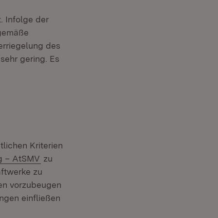
. Infolge der
sgemäße
erriegelung des
sehr gering. Es
lichen Kriterien
(Öffnet in neuem Fenster)
ng – AtSMV
zu
aftwerke zu
ken vorzubeugen
ngen einfließen