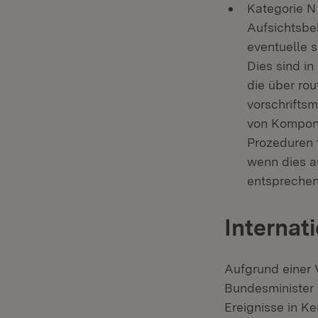
Kategorie N
Aufsichtsbe
eventuelle 
Dies sind in
die über ro
vorschrifts
von Kompone
Prozeduren t
wenn dies a
entsprechend
Internat
Aufgrund einer 
Bundesminister 
Ereignisse in K