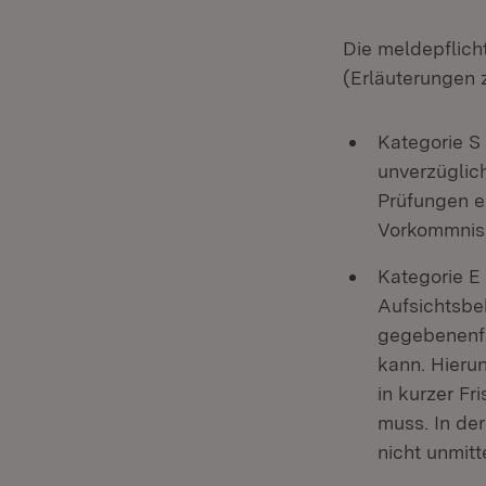
Die meldepflich
(Erläuterungen z
Kategorie S
unverzüglic
Prüfungen e
Vorkommniss
Kategorie E
Aufsichtsbe
gegebenenfa
kann. Hierun
in kurzer F
muss. In der
nicht unmitt