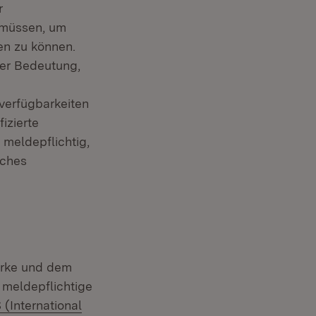
r
 müssen, um
en zu können.
her Bedeutung,
verfügbarkeiten
izierte
 meldepflichtig,
uches
erke und dem
 meldepflichtige
rn:
 (International