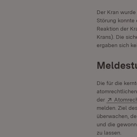
Der Kran wurde z
Störung konnte 
Reaktion der Kr
Krans). Die sic
ergaben sich ke
Meldest
Die für die ker
atomrechtlichen
Extern:
der
Atomrech
melden. Ziel de
überwachen, dem
und die gewonne
zu lassen.