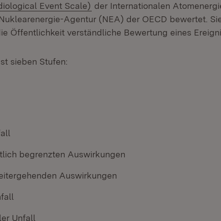
(Öffnet in neuem Fenster)
iological Event Scale)
der Internationalen Atomenergi
Nuklearenergie-Agentur (NEA) der OECD bewertet. Sie
ie Öffentlichkeit verständliche Bewertung eines Ereign
st sieben Stufen:
all
örtlich begrenzten Auswirkungen
weitergehenden Auswirkungen
fall
er Unfall