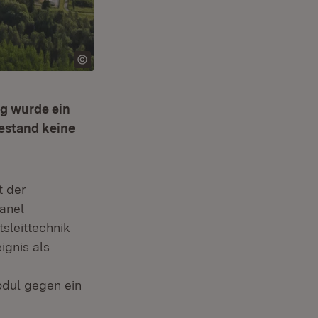
g wurde ein
estand keine
t der
anel
tsleittechnik
ignis als
odul gegen ein