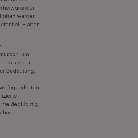
erheitsgründen
behoben werden
otentiell – aber
r
 müssen, um
en zu können.
her Bedeutung,
verfügbarkeiten
izierte
 meldepflichtig,
uches