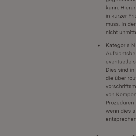
kann. Hierun
in kurzer F
muss. In der
nicht unmitt
Kategorie N
Aufsichtsbe
eventuelle 
Dies sind in
die über ro
vorschrifts
von Kompone
Prozeduren t
wenn dies a
entsprechend