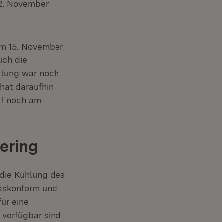
2. November
am 15. November
uch die
altung war noch
hat daraufhin
uf noch am
ering
r die Kühlung des
rkskonform und
für eine
 verfügbar sind.