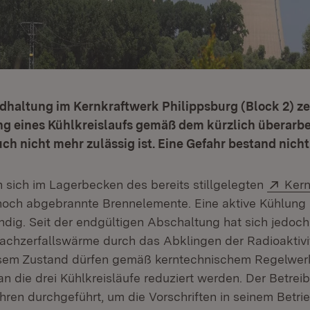
ndhaltung im Kernkraftwerk Philippsburg (Block 2) ze
ng eines Kühlkreislaufs gemäß dem kürzlich überarbe
h nicht mehr zulässig ist. Eine Gefahr bestand nicht
Exte
n sich im Lagerbecken des bereits stillgelegten
Kern
Öffnet in neuem Fenster)
och abgebrannte Brennelemente. Eine aktive Kühlung 
ndig. Seit der endgültigen Abschaltung hat sich jedoch
chzerfallswärme durch das Abklingen der Radioaktivit
diesem Zustand dürfen gemäß kerntechnischem Regelwe
 die drei Kühlkreisläufe reduziert werden. Der Betreib
ren durchgeführt, um die Vorschriften in seinem Betr