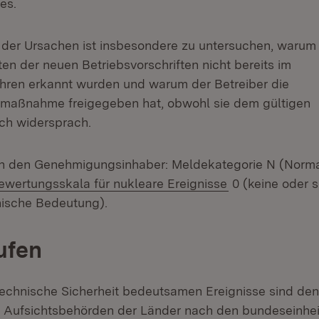
es.
 der Ursachen ist insbesondere zu untersuchen, warum
en der neuen Betriebsvorschriften nicht bereits im
hren erkannt wurden und warum der Betreiber die
smaßnahme freigegeben hat, obwohl sie dem gültigen
ch widersprach.
ch den Genehmigungsinhaber: Meldekategorie N (Norm
(Öffnet in neue
Bewertungsskala für nukleare Ereignisse
0 (keine oder s
nische Bedeutung).
ufen
ntechnische Sicherheit bedeutsamen Ereignisse sind den
 Aufsichtsbehörden der Länder nach den bundeseinheit