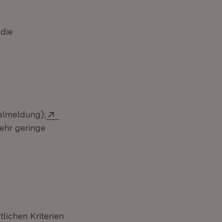
 die
Extern:
almeldung);
m Fenster)
ehr geringe
lichen Kriterien