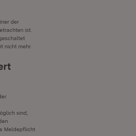
iner der
etrachten ist.
igeschaltet
t nicht mehr.
ert
der
glich sind,
den
ie Meldepflicht