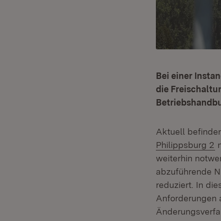
Bei einer Insta
die Freischaltu
Betriebshandbuc
Aktuell befinde
(
Philippsburg 2
n
weiterhin notwe
abzuführende Na
reduziert. In 
Anforderungen an
Änderungsverfah