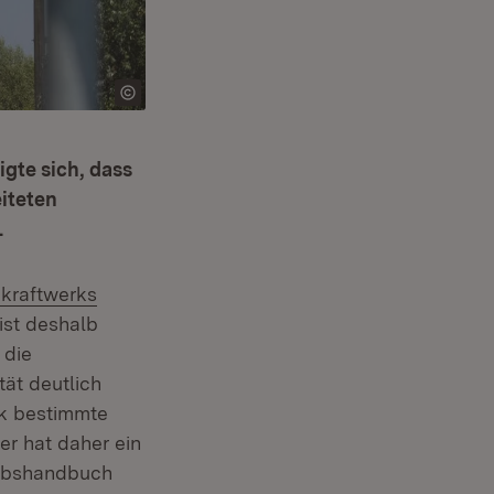
igte sich, dass
iteten
.
rn:
kraftwerks
ist deshalb
 die
ät deutlich
rk bestimmte
er hat daher ein
iebshandbuch