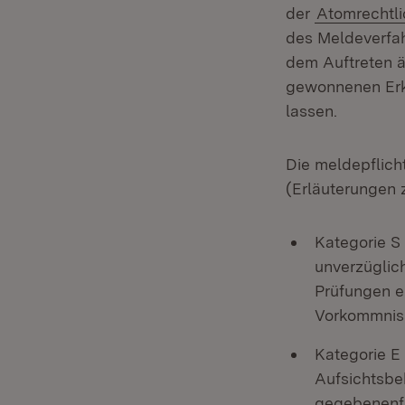
der
Atomrechtli
des Meldeverfah
dem Auftreten ä
gewonnenen Erke
lassen.
Die meldepflich
(Erläuterungen z
Kategorie S
unverzüglic
Prüfungen e
Vorkommniss
Kategorie E
Aufsichtsbe
gegebenenfa