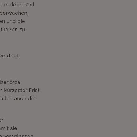
u melden. Ziel
überwachen,
en und die
fließen zu
geordnet
tsbehörde
 kürzester Frist
allen auch die
er
mit sie
n veranlassen