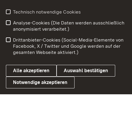
Technisch notwendige Cookies
Zum 
Analyse-Cookies (Die Daten werden ausschließlich
Impressum
Kontakt
anonymisiert verarbeitet.)
Benutzungshinweise
Netiquette
Drittanbieter-Cookies (Social-Media-Elemente von
Barrierefreiheit
Datenschutz
Facebook, X / Twitter und Google werden auf der
gesamten Webseite aktiviert.)
Cookies
Alle akzeptieren
Auswahl bestätigen
Notwendige akzeptieren
Link zum Landesportal