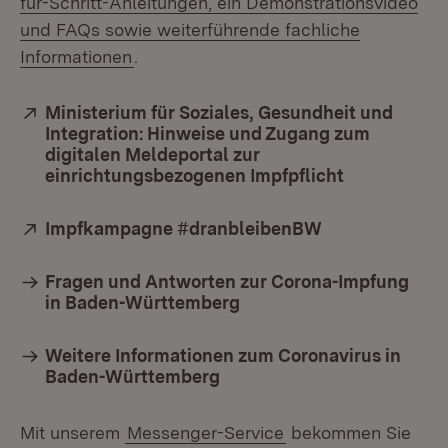
für-Schritt-Anleitungen, ein Demonstrationsvideo
und FAQs sowie weiterführende fachliche
(Öffnet in neuem Fenster)
Informationen
.
Extern:
Ministerium für Soziales, Gesundheit und
Integration: Hinweise und Zugang zum
digitalen Meldeportal zur
einrichtungsbezogenen Impfpflicht
(Öffnet in 
Extern:
Impfkampagne #dranbleibenBW
(Öffnet in neu
Fragen und Antworten zur Corona-Impfung
in Baden-Württemberg
Weitere Informationen zum Coronavirus in
Baden-Württemberg
Mit unserem
Messenger-Service
bekommen Sie