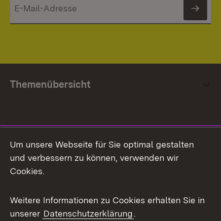
News
Themenübersicht
Social Media
Um unsere Webseite für Sie optimal gestalten
und verbessern zu können, verwenden wir
Facebook
Cookies.
Flickr
Weitere Informationen zu Cookies erhalten Sie in
X / Twitter
unserer
Datenschutzerklärung
.
Youtube