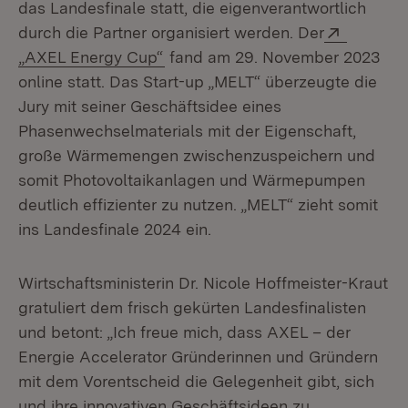
das Landesfinale statt, die eigenverantwortlich
Extern:
durch die Partner organisiert werden. Der
(Öffnet in neuem Fenster)
„AXEL Energy Cup“
fand am 29. November 2023
online statt. Das Start-up „MELT“ überzeugte die
Jury mit seiner Geschäftsidee eines
Phasenwechselmaterials mit der Eigenschaft,
große Wärmemengen zwischenzuspeichern und
somit Photovoltaikanlagen und Wärmepumpen
deutlich effizienter zu nutzen. „MELT“ zieht somit
ins Landesfinale 2024 ein.
Wirtschaftsministerin Dr. Nicole Hoffmeister-Kraut
gratuliert dem frisch gekürten Landesfinalisten
und betont: „Ich freue mich, dass AXEL – der
Energie Accelerator Gründerinnen und Gründern
mit dem Vorentscheid die Gelegenheit gibt, sich
und ihre innovativen Geschäftsideen zu