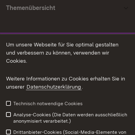
Themenübersicht
Social Media
Um unsere Webseite für Sie optimal gestalten
und verbessern zu können, verwenden wir
Facebook
Cookies.
Flickr
Weitere Informationen zu Cookies erhalten Sie in
X / Twitter
unserer
Datenschutzerklärung
.
Youtube
Technisch notwendige Cookies
Zum 
Analyse-Cookies (Die Daten werden ausschließlich
Impressum
Kontakt
anonymisiert verarbeitet.)
Benutzungshinweise
Netiquette
Drittanbieter-Cookies (Social-Media-Elemente von