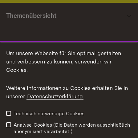
Themenübersicht
Social Media
Um unsere Webseite für Sie optimal gestalten
und verbessern zu können, verwenden wir
Facebook
Cookies.
Flickr
Weitere Informationen zu Cookies erhalten Sie in
X / Twitter
unserer
Datenschutzerklärung
.
Youtube
Technisch notwendige Cookies
Zum 
Analyse-Cookies (Die Daten werden ausschließlich
Impressum
Kontakt
anonymisiert verarbeitet.)
Benutzungshinweise
Netiquette