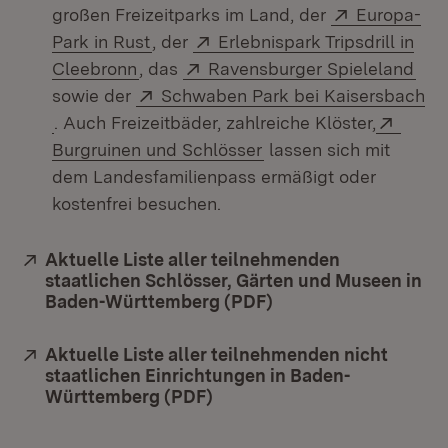
Extern:
großen Freizeitparks im Land, der
Europa-
(Öffnet in neuem Fenster)
Extern:
Park in Rust
, der
Erlebnispark Tripsdrill in
(Öffnet in neuem Fenster)
Extern:
(Öff
Cleebronn
, das
Ravensburger Spieleland
Extern:
sowie der
Schwaben Park bei Kaisersbach
(Öffnet in neuem Fenster)
Exter
. Auch Freizeitbäder, zahlreiche Klöster,
(Öffnet in neuem Fenst
Burgruinen und Schlösser
lassen sich mit
dem Landesfamilienpass ermäßigt oder
kostenfrei besuchen.
Extern:
Aktuelle Liste aller teilnehmenden
staatlichen Schlösser, Gärten und Museen in
Baden-Württemberg (PDF)
(Öffnet in neuem Fen
Extern:
Aktuelle Liste aller teilnehmenden nicht
staatlichen Einrichtungen in Baden-
Württemberg (PDF)
(Öffnet in neuem Fenster)