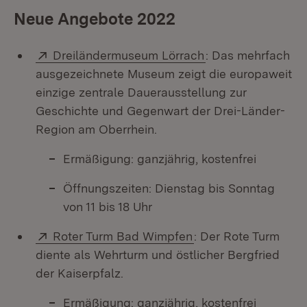
Neue Angebote 2022
Extern:
(Öffnet in neuem 
Dreiländermuseum Lörrach
: Das mehrfach
ausgezeichnete Museum zeigt die europaweit
einzige zentrale Dauerausstellung zur
Geschichte und Gegenwart der Drei-Länder-
Region am Oberrhein.
Ermäßigung: ganzjährig, kostenfrei
Öffnungszeiten: Dienstag bis Sonntag
von 11 bis 18 Uhr
Extern:
(Öffnet in neuem Fe
Roter Turm Bad Wimpfen
: Der Rote Turm
diente als Wehrturm und östlicher Bergfried
der Kaiserpfalz.
Ermäßigung: ganzjährig, kostenfrei