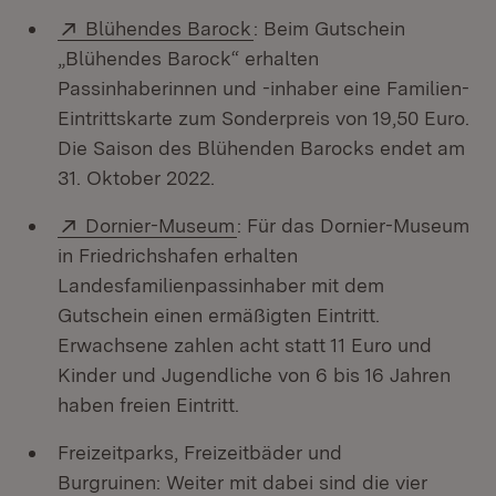
Extern:
(Öffnet in neuem Fenster)
Blühendes Barock
: Beim Gutschein
„Blühendes Barock“ erhalten
Passinhaberinnen und -inhaber eine Familien-
Eintrittskarte zum Sonderpreis von 19,50 Euro.
Die Saison des Blühenden Barocks endet am
31. Oktober 2022.
Extern:
(Öffnet in neuem Fenster)
Dornier-Museum
: Für das Dornier-Museum
in Friedrichshafen erhalten
Landesfamilienpassinhaber mit dem
Gutschein einen ermäßigten Eintritt.
Erwachsene zahlen acht statt 11 Euro und
Kinder und Jugendliche von 6 bis 16 Jahren
haben freien Eintritt.
Freizeitparks, Freizeitbäder und
Burgruinen: Weiter mit dabei sind die vier