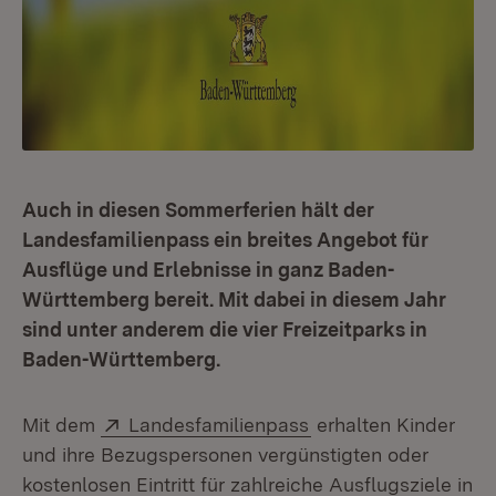
Auch in diesen Sommerferien hält der
Landesfamilienpass ein breites Angebot für
Ausflüge und Erlebnisse in ganz Baden-
Württemberg bereit. Mit dabei in diesem Jahr
sind unter anderem die vier Freizeitparks in
Baden-Württemberg.
Extern:
(Öffnet in neuem Fen
Mit dem
Landesfamilienpass
erhalten Kinder
und ihre Bezugspersonen vergünstigten oder
kostenlosen Eintritt für zahlreiche Ausflugsziele in