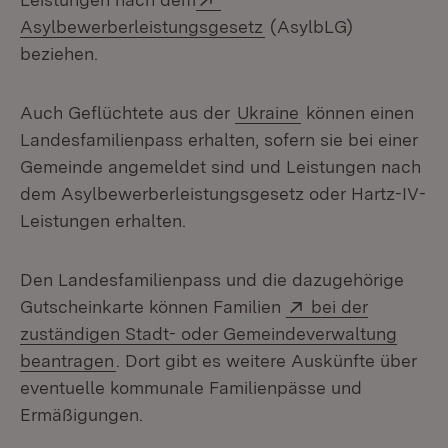
(Öffnet in neuem Fenst
Asylbewerberleistungsgesetz
(AsylbLG)
beziehen.
Auch Geflüchtete aus der
Ukraine
können einen
Landesfamilienpass erhalten, sofern sie bei einer
Gemeinde angemeldet sind und Leistungen nach
dem Asylbewerberleistungsgesetz oder Hartz-IV-
Leistungen erhalten.
Den Landesfamilienpass und die dazugehörige
Extern:
Gutscheinkarte können Familien
bei der
zuständigen Stadt- oder Gemeindeverwaltung
(Öffnet in neuem Fenster)
beantragen
. Dort gibt es weitere Auskünfte über
eventuelle kommunale Familienpässe und
Ermäßigungen.