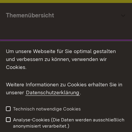
Themenübersicht
Social Media
Um unsere Webseite für Sie optimal gestalten
und verbessern zu können, verwenden wir
Facebook
Cookies.
Flickr
Weitere Informationen zu Cookies erhalten Sie in
X / Twitter
unserer
Datenschutzerklärung
.
Youtube
Technisch notwendige Cookies
Zum 
Analyse-Cookies (Die Daten werden ausschließlich
Impressum
Kontakt
anonymisiert verarbeitet.)
Benutzungshinweise
Netiquette