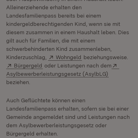
Alleinerziehende erhalten den
Landesfamilienpass bereits bei einem
kindergeldberechtigenden Kind, wenn sie mit
diesem zusammen in einem Haushalt leben. Dies
gilt auch für Familien, die mit einem
schwerbehinderten Kind zusammenleben,
Extern:
(Öffnet in neuem Fens
Kinderzuschlag,
Wohngeld
beziehungsweise.
Extern:
(Öffnet in neuem Fenster)
Extern:
Bürgergeld
oder Leistungen nach dem
(Öffnet in 
Asylbewerberleistungsgesetz (AsylbLG)
beziehen.
Auch Geflüchtete können einen
Landesfamilienpass erhalten, sofern sie bei einer
Gemeinde angemeldet sind und Leistungen nach
dem Asylbewerberleistungsgesetz oder
Bürgergeld erhalten.