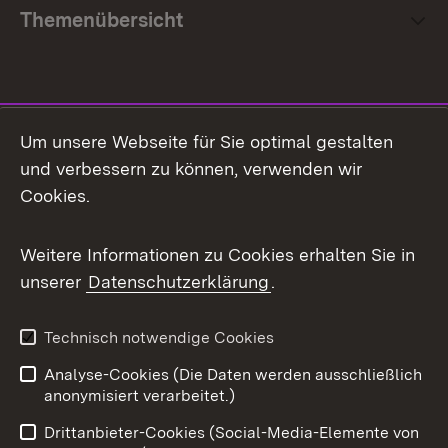
Themenübersicht
Social Media
Um unsere Webseite für Sie optimal gestalten
und verbessern zu können, verwenden wir
Facebook
Cookies.
Flickr
Weitere Informationen zu Cookies erhalten Sie in
X / Twitter
unserer
Datenschutzerklärung
.
Youtube
Technisch notwendige Cookies
Zum 
Analyse-Cookies (Die Daten werden ausschließlich
Impressum
Kontakt
anonymisiert verarbeitet.)
Benutzungshinweise
Netiquette
Drittanbieter-Cookies (Social-Media-Elemente von
Barrierefreiheit
Datenschutz