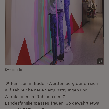
Symbolbild
Extern:
(Öffnet in neuem Fenster)
Familien
in Baden-Württemberg dürfen sich
auf zahlreiche neue Vergünstigungen und
Extern:
Attraktionen im Rahmen des
(Öffnet in neuem Fenster)
Landesfamilienpasses
freuen. So gewährt etwa
Extern:
(Öffnet in neuem Fenster)