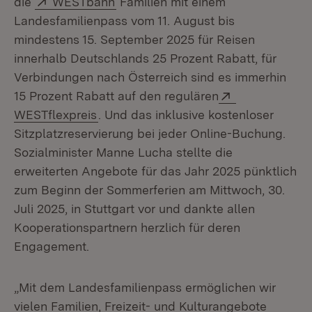
die
WESTbahn
Familien mit einem
Landesfamilienpass vom 11. August bis
mindestens 15. September 2025 für Reisen
innerhalb Deutschlands 25 Prozent Rabatt, für
Verbindungen nach Österreich sind es immerhin
Extern:
15 Prozent Rabatt auf den regulären
(Öffnet in neuem Fenster)
WESTflexpreis
. Und das inklusive kostenloser
Sitzplatzreservierung bei jeder Online-Buchung.
Sozialminister Manne Lucha stellte die
erweiterten Angebote für das Jahr 2025 pünktlich
zum Beginn der Sommerferien am Mittwoch, 30.
Juli 2025, in Stuttgart vor und dankte allen
Kooperationspartnern herzlich für deren
Engagement.
„Mit dem Landesfamilienpass ermöglichen wir
vielen Familien, Freizeit- und Kulturangebote