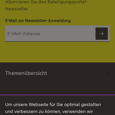
Abonnieren Sie den Beteiligungsportal-
Newsletter.
E-Mail zur Newsletter-Anmeldung
News
Themenübersicht
Social Media
Um unsere Webseite für Sie optimal gestalten
und verbessern zu können, verwenden wir
Facebook