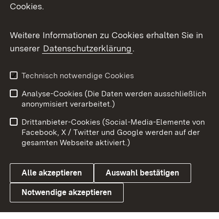
Cookies.
Flickr
Weitere Informationen zu Cookies erhalten Sie in
X / Twitter
unserer
Datenschutzerklärung
.
Youtube
Technisch notwendige Cookies
Zum 
Analyse-Cookies (Die Daten werden ausschließlich
Impressum
Kontakt
anonymisiert verarbeitet.)
Benutzungshinweise
Netiquette
Drittanbieter-Cookies (Social-Media-Elemente von
Barrierefreiheit
Datenschutz
Facebook, X / Twitter und Google werden auf der
gesamten Webseite aktiviert.)
Cookies
Alle akzeptieren
Auswahl bestätigen
Notwendige akzeptieren
Link zum Landesportal