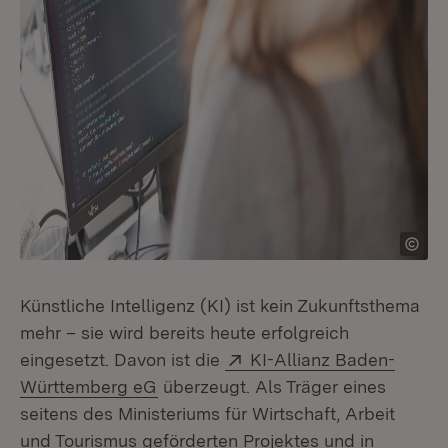
Künstliche Intelligenz (KI) ist kein Zukunftsthema
mehr – sie wird bereits heute erfolgreich
Extern:
eingesetzt. Davon ist die
KI-Allianz Baden-
(Öffnet in neuem Fenster)
Württemberg eG
überzeugt. Als Träger eines
seitens des Ministeriums für Wirtschaft, Arbeit
und Tourismus geförderten Projektes und in