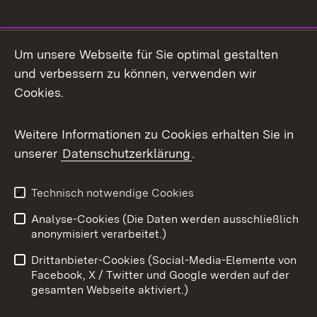
Social Media
Um unsere Webseite für Sie optimal gestalten
und verbessern zu können, verwenden wir
Facebook
Cookies.
Flickr
Weitere Informationen zu Cookies erhalten Sie in
X / Twitter
unserer
Datenschutzerklärung
.
Youtube
Technisch notwendige Cookies
Zum 
Analyse-Cookies (Die Daten werden ausschließlich
Impressum
Kontakt
anonymisiert verarbeitet.)
Benutzungshinweise
Netiquette
Drittanbieter-Cookies (Social-Media-Elemente von
Barrierefreiheit
Datenschutz
Facebook, X / Twitter und Google werden auf der
gesamten Webseite aktiviert.)
Cookies