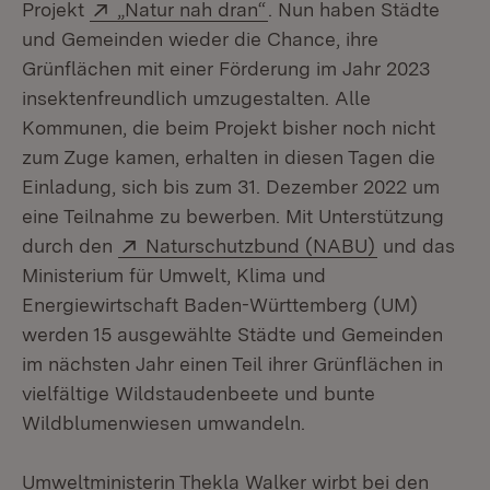
Extern:
(Öffnet in neuem Fenster
Projekt
„Natur nah dran“
. Nun haben Städte
und Gemeinden wieder die Chance, ihre
Grünflächen mit einer Förderung im Jahr 2023
insekten­freundlich umzugestalten. Alle
Kommunen, die beim Projekt bisher noch nicht
zum Zuge kamen, erhalten in diesen Tagen die
Einladung, sich bis zum 31. Dezember 2022 um
eine Teilnahme zu bewerben. Mit Unterstützung
Extern:
(Öffnet in n
durch den
Naturschutzbund (NABU)
und das
Ministerium für Umwelt, Klima und
Energiewirtschaft Baden-Württemberg (UM)
werden 15 ausgewählte Städte und Gemeinden
im nächsten Jahr einen Teil ihrer Grünflächen in
vielfältige Wildstaudenbeete und bunte
Wildblumenwiesen umwandeln.
Umweltministerin Thekla Walker wirbt bei den