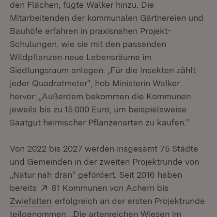
den Flächen, fügte Walker hinzu. Die
Mitarbeitenden der kommunalen Gärtnereien und
Bauhöfe erfahren in praxisnahen Projekt-
Schulungen, wie sie mit den passenden
Wildpflanzen neue Le­bensräume im
Siedlungsraum anlegen. „Für die Insekten zählt
jeder Quadratmeter“, hob Ministerin Walker
hervor: „Außerdem bekommen die Kommunen
jeweils bis zu 15.000 Euro, um beispielsweise
Saatgut heimischer Pflanzenarten zu kaufen.“
Von 2022 bis 2027 werden insgesamt 75 Städte
und Gemeinden in der zweiten Projektrunde von
„Natur nah dran“ gefördert. Seit 2016 haben
Extern:
bereits
61 Kommunen von Achern bis
(Öffnet in neuem Fenster)
Zwiefalten
er­folgreich an der ersten Projektrunde
teilgenommen. „Die artenreichen Wiesen im