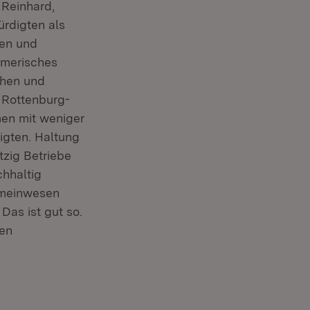
 Reinhard,
fnet in neuem Fenster)
ürdigten als
nen und
hmerisches
chen und
e Rottenburg-
men mit weniger
igten. Haltung
tzig Betriebe
hhaltig
Gemeinwesen
Das ist gut so.
nen