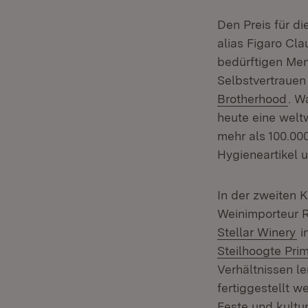
Den Preis für di
alias Figaro Cl
bedürftigen Men
Selbstvertrauen
(Öf
Brotherhood
. W
heute eine welt
mehr als 100.000
Hygieneartikel 
In der zweiten K
Weinimporteur 
(Ö
Stellar Winery
i
Steilhoogte Pri
Verhältnissen l
fertiggestellt 
Feste und kultur