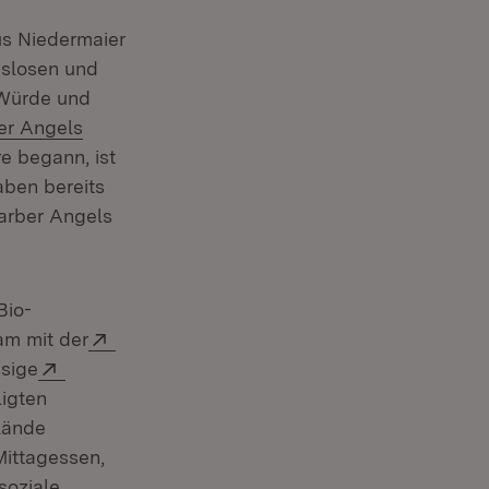
aus Niedermaier
gslosen und
 Würde und
n:
er Angels
re begann, ist
aben bereits
Barber Angels
Bio-
Extern:
am mit der
Extern:
ssige
ligten
lände
Mittagessen,
soziale