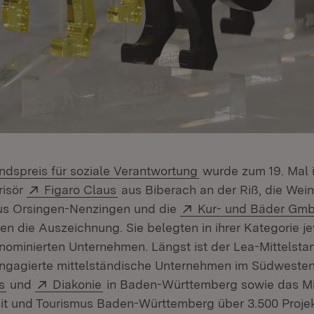
(Öffnet in neuem Fe
andspreis für soziale Verantwortung
wurde zum 19. Mal i
Extern:
(Öffnet in neuem Fenster)
risör
Figaro Claus
aus Biberach an der Riß, die Wei
ffnet in neuem Fenster)
Extern:
s Orsingen-Nenzingen und die
Kur- und Bäder Gm
t in neuem Fenster)
ten die Auszeichnung. Sie belegten in ihrer Kategorie j
 nominierten Unternehmen. Längst ist der Lea-Mittelsta
engagierte mittelständische Unternehmen im Südwesten
:
(Öffnet in neuem Fenster)
Extern:
(Öffnet in neuem Fenster)
s
und
Diakonie
in Baden-Württemberg sowie das Min
eit und Tourismus Baden-Württemberg über 3.500 Proje