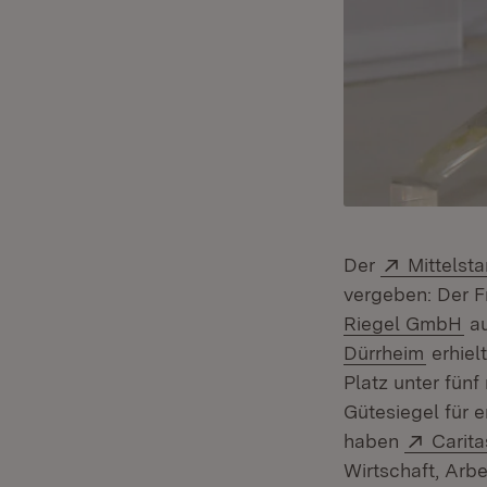
Extern:
Der
Mittelst
vergeben: Der F
(Ö
Riegel GmbH
au
(Öffne
Dürrheim
erhiel
Platz unter fünf
Gütesiegel für 
Extern
haben
Carita
Wirtschaft, Arb