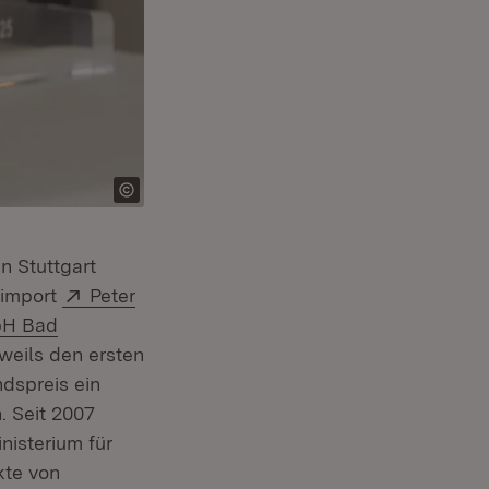
nster)
n Stuttgart
Extern:
nimport
Peter
bH Bad
eweils den ersten
ndspreis ein
. Seit 2007
isterium für
kte von