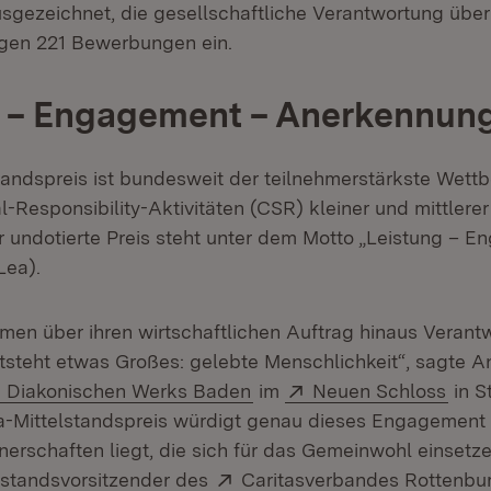
gezeichnet, die gesellschaftliche Verantwortung übe
ngen 221 Bewerbungen ein.
g – Engagement – Anerkennun
tandspreis ist bundesweit der teilnehmerstärkste Wett
l-Responsibility-Aktivitäten (CSR) kleiner und mittler
r undotierte Preis steht unter dem Motto „Leistung – 
Lea).
en über ihren wirtschaftlichen Auftrag hinaus Verant
steht etwas Großes: gelebte Menschlichkeit“, sagte An
Extern:
(Öffnet in neuem Fenster)
Extern:
(Öff
Diakonischen Werks Baden
im
Neuen Schloss
in S
a-Mittelstandspreis würdigt genau dieses Engagement 
rtnerschaften liegt, die sich für das Gemeinwohl einsetze
Extern:
rstandsvorsitzender des
Caritasverbandes Rottenbur