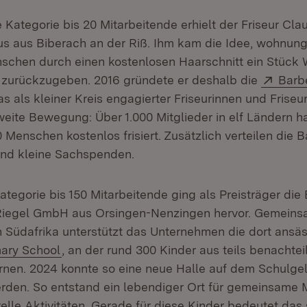
e Kategorie bis 20 Mitarbeitende erhielt der Friseur Cl
aus aus Biberach an der Riß. Ihm kam die Idee, wohnun
schen durch einen kostenlosen Haarschnitt ein Stück
Exter
 zurückzugeben. 2016 gründete er deshalb die
Barb
fnet in neuem Fenster)
as als kleiner Kreis engagierter Friseurinnen und Friseu
weite Bewegung: Über 1.000 Mitglieder in elf Ländern h
 Menschen kostenlos frisiert. Zusätzlich verteilen die 
und kleine Sachspenden.
ategorie bis 150 Mitarbeitende ging als Preisträger die 
Riegel GmbH aus Orsingen-Nenzingen hervor. Gemeins
ffnet in neuem Fenster)
n Südafrika unterstützt das Unternehmen die dort ansä
(Öffnet in neuem Fenster)
mary School
, an der rund 300 Kinder aus teils benachtei
ernen. 2024 konnte so eine neue Halle auf dem Schulge
werden. So entstand ein lebendiger Ort für gemeinsame 
elle Aktivitäten. Gerade für diese Kinder bedeutet das 