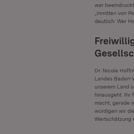
war beeindruckt
„Inmitten von Po
deutlich: Wer H
Freiwill
Gesellsc
Dr. Nicole Hoffm
Landes Baden-Wü
unserem Land üb
hinausgeht. Ihr 
macht, gerade i
würdigen wir di
Wertschätzung u