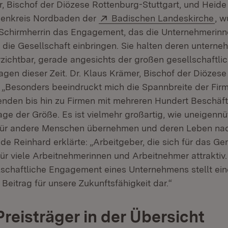
r, Bischof der Diözese Rottenburg-Stuttgart, und Heide
Extern:
(Öf
chenkreis Nordbaden der
Badischen Landeskirche
, w
 Schirmherrin das Engagement, das die Unternehmerin
 die Gesellschaft einbringen. Sie halten deren unterne
rzichtbar, gerade angesichts der großen gesellschaftli
agen dieser Zeit. Dr. Klaus Krämer, Bischof der Diözes
e: „Besonders beeindruckt mich die Spannbreite der Fir
tenden bis hin zu Firmen mit mehreren Hundert Beschäft
rage der Größe. Es ist vielmehr großartig, wie uneigennü
für andere Menschen übernehmen und deren Leben nac
ide Reinhard erklärte: „Arbeitgeber, die sich für das 
für viele Arbeitnehmerinnen und Arbeitnehmer attraktiv. 
schaftliche Engagement eines Unternehmens stellt ei
eitrag für unsere Zukunftsfähigkeit dar.“
Preisträger in der Übersicht