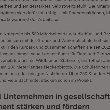
herheit und ein gestärktes Selbstwertgefühl. Die Mitar
gagieren sich dafür tatkräftig – mit Spendenaktionen, I
nsatz während der Arbeitszeit.
ten Kategorie bis 500 Mitarbeitende war die Kur- und B
emeinsam mit der Grund- und Werkrealschule holt sie
ekt in den Kurpark und zusammen schaffen sie seit 20
lassenzimmer“ neue Lebensräume für Tiere und Pflanz
rn:
(Öffnet in neuem Fenster)
iversitätspfad
mit Wildbienen-Stationen, ein Totholzber
e ein 200 Meter langes Heckenbiotop. Die Schülerinnen
men aus oder reinigen Nistkästen. Über 250 Stunden Ei
und viele Sachmittel stecken schon im Projekt.
ll Unternehmen in gesellschaf
ent stärken und fördern