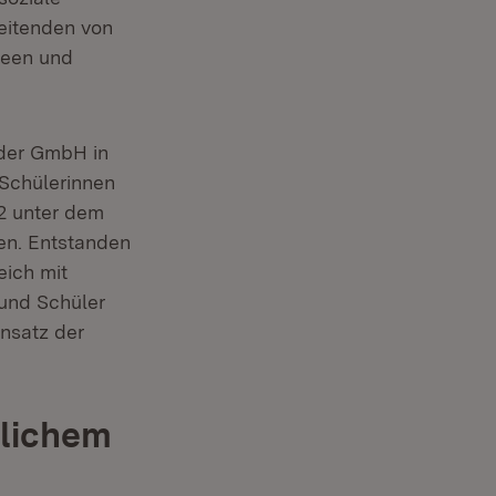
beitenden von
deen und
äder GmbH in
 Schülerinnen
22 unter dem
en. Entstanden
eich mit
 und Schüler
nsatz der
tlichem