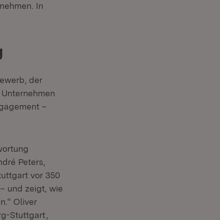
rnehmen. In
g
bewerb, der
er Unternehmen
Engagement –
wortung
dré Peters,
net in neuem Fenster)
tuttgart vor 350
– und zeigt, wie
n.“ Oliver
(Öffnet in neuem Fenster)
g-Stuttgart
,