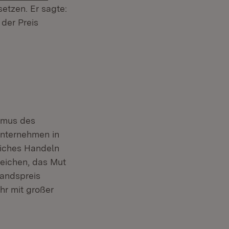
etzen. Er sagte:
 der Preis
ismus des
Unternehmen in
liches Handeln
 Zeichen, das Mut
tandspreis
r mit großer