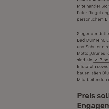
Miteinander Sic
Peter Riegel en
persönlichem Ei
Sieger der drit
Bad Dürrheim. G
und Schüler dir
Motto „Grünes K
Exte
sind ein
Biod
Infotafeln sowi
bauen, säen Blu
Mitarbeitenden 
Preis so
Engagem