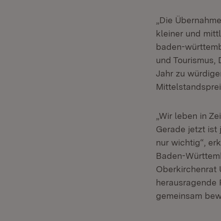
„Die Übernahme 
kleiner und mit
baden-württembe
und Tourismus, 
Jahr zu würdige
Mittelstandsprei
„Wir leben in Ze
Gerade jetzt ist
nur wichtig“, e
Baden-Württembe
Oberkirchenrat U
herausragende Ro
gemeinsam bewä