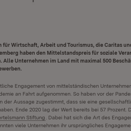
 für Wirtschaft, Arbeit und Tourismus, die Caritas un
emberg haben den Mittelstandspreis für soziale Ver
. Alle Unternehmen im Land mit maximal 500 Beschä
bewerben.
tliche Engagement von mittelständischen Unternehmen
demie an Fahrt aufgenommen. So haben vor der Pande
 der Aussage zugestimmt, dass sie eine gesellschaftl
aben. Ende 2020 lag der Wert bereits bei 57 Prozent. 
tern:
(Öffnet in neuem Fenster)
rtelsmann Stiftung
. Dabei hat sich die Art des Engag
onnten viele Unternehmen ihr ursprüngliches Engageme