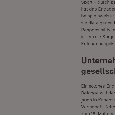
Sport – durch 
hat das Engagem
beispielsweise 
sie die eigenen 
Responsibility l
indem sie Sorgen
Entspannungsku
Unterneh
gesells
Ein solches Eng
Belange will de
(Öffnet in neue
auch in Krisenz
Wirtschaft, Arb
zum 16. Mal den 