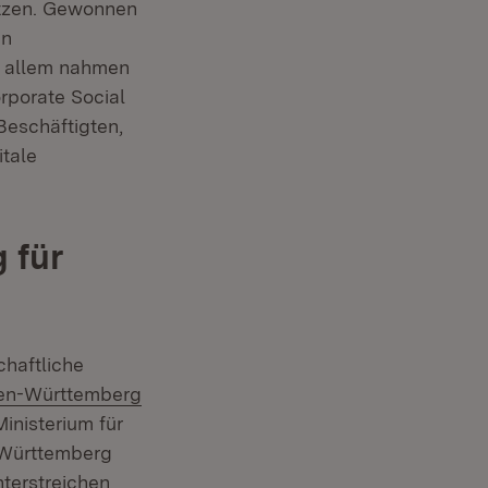
etzen. Gewonnen
en
r allem nahmen
orporate Social
 Beschäftigten,
itale
 für
chaftliche
aden-Württemberg
inisterium für
n-Württemberg
nterstreichen