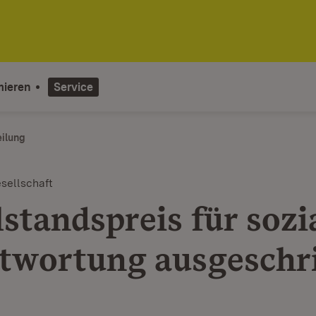
mieren
Service
eilung
sellschaft
standspreis für sozi
twortung ausgeschr