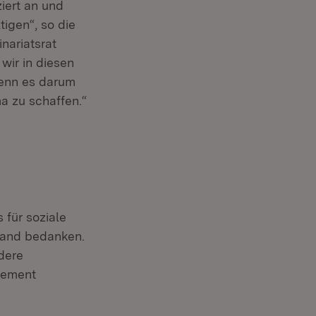
iert an und
igen“, so die
nariatsrat
wir in diesen
wenn es darum
a zu schaffen.“
 für soziale
Land bedanken.
dere
gement