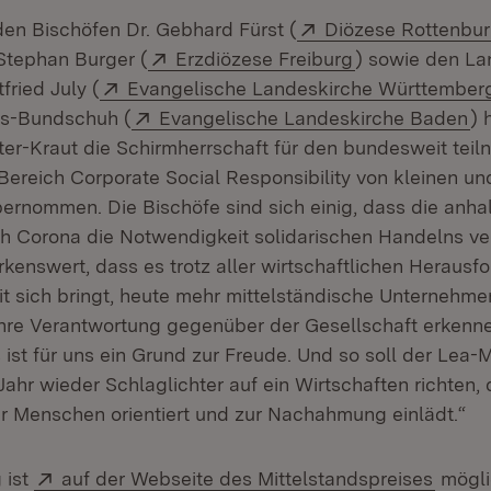
Extern:
n Bischöfen Dr. Gebhard Fürst (
Diözese Rottenbur
Extern:
(Öffnet in neu
Stephan Burger (
Erzdiözese Freiburg
) sowie den L
Extern:
tfried July (
Evangelische Landeskirche Württember
Extern:
(Ö
us-Bundschuh (
Evangelische Landeskirche Baden
) 
ter-Kraut die Schirmherrschaft für den bundesweit tei
ereich Corporate Social Responsibility von kleinen und
rnommen. Die Bischöfe sind sich einig, dass die anha
 Corona die Notwendigkeit solidarischen Handelns ver
kenswert, dass es trotz aller wirtschaftlichen Herausf
t sich bringt, heute mehr mittelständische Unternehme
e ihre Verantwortung gegenüber der Gesellschaft erkenn
ist für uns ein Grund zur Freude. Und so soll der Lea-M
ahr wieder Schlaglichter auf ein Wirtschaften richten,
r Menschen orientiert und zur Nachahmung einlädt.“
Extern:
(Öffne
 ist
auf der Webseite des Mittelstandspreises
mögli