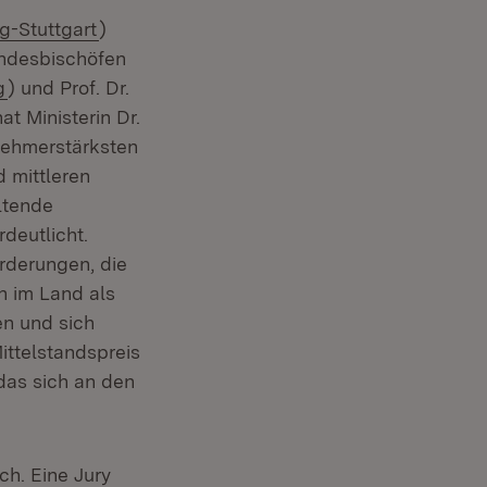
(Öffnet in neuem Fenster)
g-Stuttgart
)
em Fenster)
andesbischöfen
(Öffnet in neuem Fenster)
g
) und Prof. Dr.
ffnet in neuem Fenster)
hat Ministerin Dr.
lnehmerstärksten
 mittleren
ltende
deutlicht.
orderungen, die
n im Land als
en und sich
ittelstandspreis
 das sich an den
t in neuem Fenster)
ch. Eine Jury