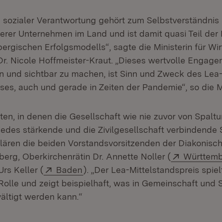
sozialer Verantwortung gehört zum Selbstverständnis 
tlerer Unternehmen im Land und ist damit quasi Teil de
rgischen Erfolgsmodells“, sagte die Ministerin für Wirt
Dr. Nicole Hoffmeister-Kraut. „Dieses wertvolle Engage
n und sichtbar zu machen, ist Sinn und Zweck des Lea
ses, auch und gerade in Zeiten der Pandemie“, so die Mi
iten, in denen die Gesellschaft wie nie zuvor von Spaltu
 jedes stärkende und die Zivilgesellschaft verbindende 
rklären die beiden Vorstandsvorsitzenden der Diakonisc
Extern:
rg, Oberkirchenrätin Dr. Annette Noller (
Württem
Extern:
(Öffnet in neuem Fenster)
rs Keller (
Baden
). „Der Lea-Mittelstandspreis spiel
lle und zeigt beispielhaft, was in Gemeinschaft und So
ltigt werden kann.“