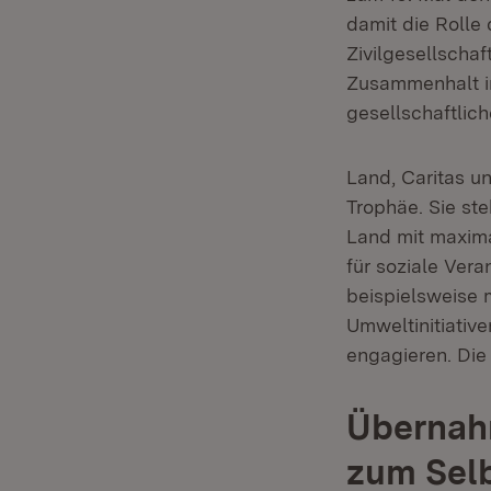
damit die Rolle
Zivilgesellschaf
Zusammenhalt in
gesellschaftlic
Land, Caritas u
Trophäe. Sie st
Land mit maxima
für soziale Ver
beispielsweise 
Umweltinitiativ
engagieren. Die
Übernahm
zum Selb