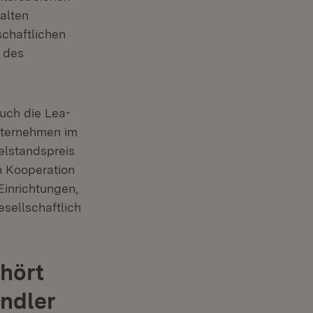
alten
schaftlichen
 des
auch die Lea-
nternehmen im
elstandspreis
n Kooperation
Einrichtungen,
sellschaftlich
hört
ändler