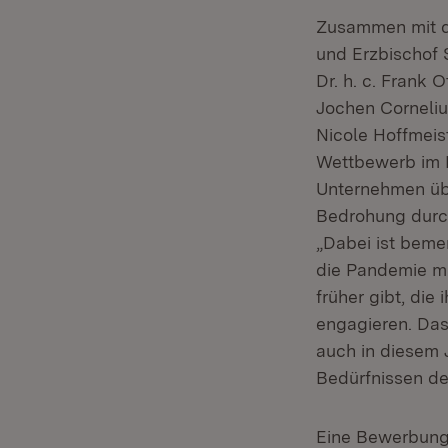
Zusammen mit de
und Erzbischof 
Dr. h. c. Frank O
Jochen Corneli
Nicole Hoffmeis
Wettbewerb im B
Unternehmen übe
Bedrohung durch
„Dabei ist bemer
die Pandemie mi
früher gibt, di
engagieren. Das 
auch in diesem J
Bedürfnissen de
Eine Bewerbung