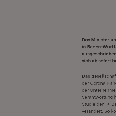
Das Ministerium
in Baden-Württ
ausgeschrieben
sich ab sofort 
Das gesellschaf
der Corona-Pan
der Unternehmen
Verantwortung h
Ex
Studie der
Be
verändert. So k