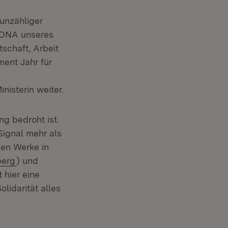
unzähliger
r DNA unseres
schaft, Arbeit
ment Jahr für
-
nisterin weiter.
ng bedroht ist.
Signal mehr als
hen Werke in
(Öffnet in neuem Fenster)
berg
) und
t hier eine
lidarität alles