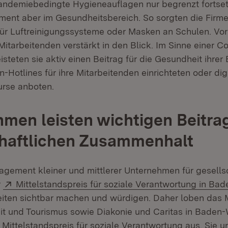
pandemiebedingte Hygieneauflagen nur begrenzt forts
ent aber im Gesundheitsbereich. So sorgten die Firm
für Luftreinigungssysteme oder Masken an Schulen. Vo
Mitarbeitenden verstärkt in den Blick. Im Sinne einer C
eisteten sie aktiv einen Beitrag für die Gesundheit ihrer
-Hotlines für ihre Mitarbeitenden einrichteten oder dig
rse anboten.
men leisten wichtigen Beitrag
chaftlichen Zusammenhalt
agement kleiner und mittlerer Unternehmen für gesells
Extern:
r
Mittelstandspreis für soziale Verantwortung in B
m Fenster)
eiten sichtbar machen und würdigen. Daher loben das M
eit und Tourismus sowie Diakonie und Caritas in Bade
Mittelstandspreis für soziale Verantwortung aus. Sie u