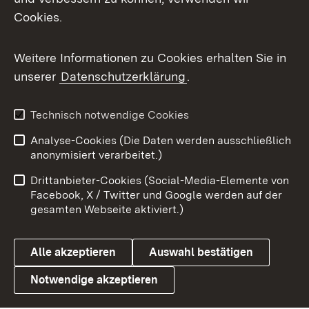
Cookies.
Flickr
Weitere Informationen zu Cookies erhalten Sie in
X / Twitter
unserer
Datenschutzerklärung
.
Youtube
Technisch notwendige Cookies
Zum 
Analyse-Cookies (Die Daten werden ausschließlich
Impressum
Kontakt
anonymisiert verarbeitet.)
Benutzungshinweise
Netiquette
Drittanbieter-Cookies (Social-Media-Elemente von
Barrierefreiheit
Datenschutz
Facebook, X / Twitter und Google werden auf der
gesamten Webseite aktiviert.)
Cookies
Alle akzeptieren
Auswahl bestätigen
Notwendige akzeptieren
Link zum Landesportal