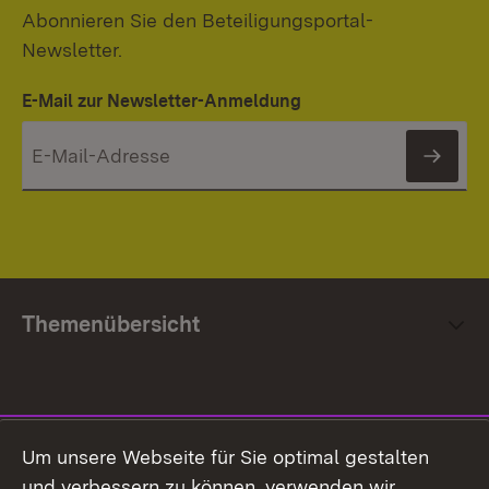
Abonnieren Sie den Beteiligungsportal-
Newsletter.
E-Mail zur Newsletter-Anmeldung
News
Themenübersicht
Social Media
Um unsere Webseite für Sie optimal gestalten
und verbessern zu können, verwenden wir
Facebook