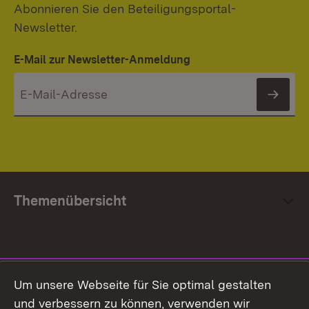
Abonnieren Sie den Beteiligungsportal-
Newsletter.
E-Mail zur Newsletter-Anmeldung
News
Themenübersicht
Social Media
Um unsere Webseite für Sie optimal gestalten
und verbessern zu können, verwenden wir
Facebook