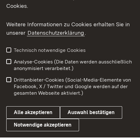
Cookies.
Flickr
Weitere Informationen zu Cookies erhalten Sie in
X / Twitter
unserer
Datenschutzerklärung
.
Youtube
Technisch notwendige Cookies
Zum 
Analyse-Cookies (Die Daten werden ausschließlich
Impressum
Kontakt
anonymisiert verarbeitet.)
Benutzungshinweise
Netiquette
Drittanbieter-Cookies (Social-Media-Elemente von
Barrierefreiheit
Datenschutz
Facebook, X / Twitter und Google werden auf der
gesamten Webseite aktiviert.)
Cookies
Alle akzeptieren
Auswahl bestätigen
Notwendige akzeptieren
Link zum Landesportal