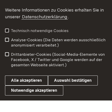
Weitere Informationen zu Cookies erhalten Sie in
X / Twitter
unserer
Datenschutzerklärung
.
Youtube
Technisch notwendige Cookies
Zum 
Analyse-Cookies (Die Daten werden ausschließlich
Impressum
Kontakt
anonymisiert verarbeitet.)
Benutzungshinweise
Netiquette
Drittanbieter-Cookies (Social-Media-Elemente von
Barrierefreiheit
Datenschutz
Facebook, X / Twitter und Google werden auf der
gesamten Webseite aktiviert.)
Cookies
Alle akzeptieren
Auswahl bestätigen
Notwendige akzeptieren
Link zum Landesportal