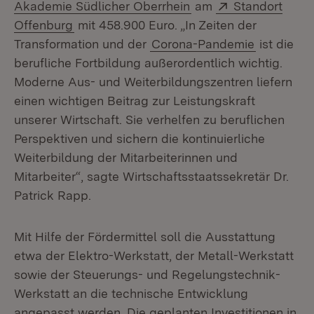
(Öffnet in neuem Fens
Extern:
Akademie Südlicher Oberrhein
am
Standort
(Öffnet in neuem Fenster)
Offenburg
mit 458.900 Euro. „In Zeiten der
Transformation und der
Corona-Pandemie
ist die
berufliche Fortbildung außerordentlich wichtig.
Moderne Aus- und Weiterbildungszentren liefern
einen wichtigen Beitrag zur Leistungskraft
unserer Wirtschaft. Sie verhelfen zu beruflichen
Perspektiven und sichern die kontinuierliche
Weiterbildung der Mitarbeiterinnen und
Mitarbeiter“, sagte Wirtschaftsstaatssekretär Dr.
Patrick Rapp.
Mit Hilfe der Fördermittel soll die Ausstattung
etwa der Elektro-Werkstatt, der Metall-Werkstatt
sowie der Steuerungs- und Regelungstechnik-
Werkstatt an die technische Entwicklung
angepasst werden. Die geplanten Investitionen in