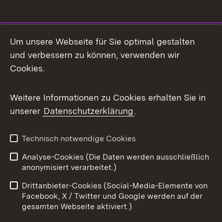
Social Media
Um unsere Webseite für Sie optimal gestalten
und verbessern zu können, verwenden wir
Facebook
Cookies.
Flickr
Weitere Informationen zu Cookies erhalten Sie in
X / Twitter
unserer
Datenschutzerklärung
.
Youtube
Technisch notwendige Cookies
Zum 
Analyse-Cookies (Die Daten werden ausschließlich
Impressum
Kontakt
anonymisiert verarbeitet.)
Benutzungshinweise
Netiquette
Drittanbieter-Cookies (Social-Media-Elemente von
Barrierefreiheit
Datenschutz
Facebook, X / Twitter und Google werden auf der
gesamten Webseite aktiviert.)
Cookies